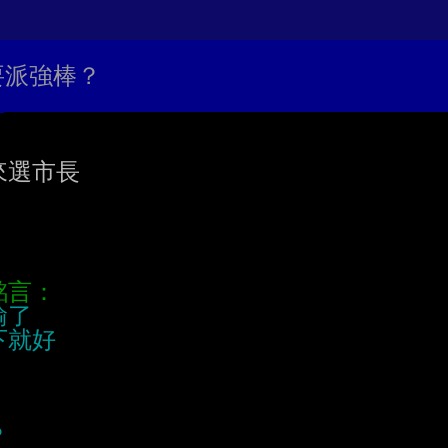
嘛要派強棒？
選市長
