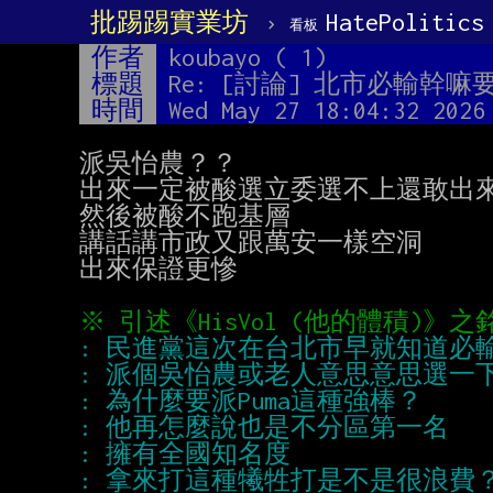
批踢踢實業坊
›
HatePolitics
看板
作者
koubayo ( 1)
標題
Re: [討論] 北市必輸幹
時間
Wed May 27 18:04:32 2026
派吳怡農？？

出來一定被酸選立委選不上還敢出來
然後被酸不跑基層

講話講市政又跟萬安一樣空洞

出來保證更慘
