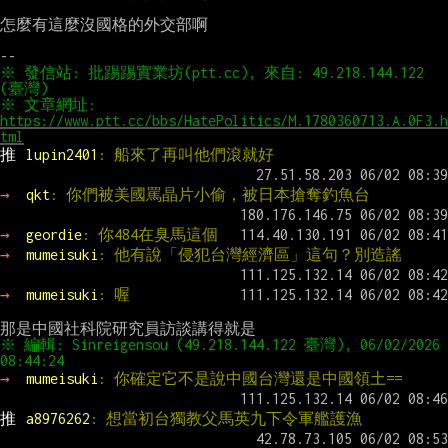
怎麼有這麼沒國格的外交部啊

※ 發信站: 批踢踢實業坊(ptt.cc), 來自: 49.218.144.122 
(臺灣)
※ 文章網址: 
https://www.ptt.cc/bbs/HatePolitics/M.1780360713.A.0F3.h
tml
推 
lupin2401
: 船來了再叫他們滾就好
→ 
qkt
: 你們被美國罵晶片小偷，被日本搶奪釣魚台
→ 
geordie
: 你484在臭馬這個
→ 
mumeisuki
: 他有說「侵犯台灣經濟區」這句？別造謠
→ 
mumeisuki
: 喔
※ 編輯: Sinreigensou (49.218.144.122 臺灣), 06/02/2026 
→ 
mumeisuki
: 你確定它不是說中國台灣還是中國領土==
推 
a8976262
: 想當初台獨教父馬英九下令軍艦護漁