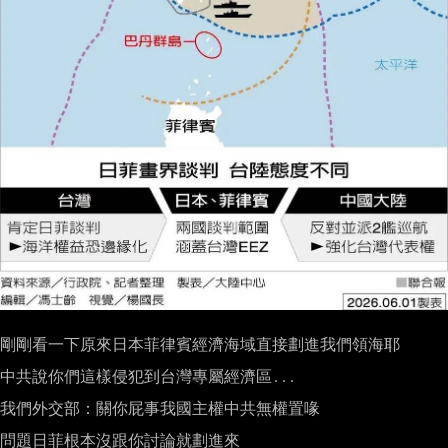
剛剛看一下原來日本菲律賓經濟海域直接劃進我們領海耶

中共說你們這樣侵犯到台灣專屬經濟區...

我們外交部：關你屁事我國主權中共無權置喙

問題日菲根本沒跟你討論就劃進來
