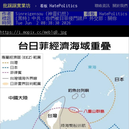
批踢踢實業坊
›
HatePolitics
聯絡資訊
關於我們
看板
作者
Sinreigensou (神靈幻想)
看板
HatePolitics
標題
[黑特] 中共：你們被日菲侵門踏戶 外交部：關你
時間
Tue Jun  2 08:38:30 2026
https://i.mopix.cc/meb1qB.jpg