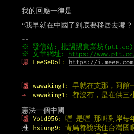
我的回應一律是

“我早就在中國了到底要移居去哪？？
※ 發信站: 批踢踢實業坊(ptt.cc), 來
※ 文章網址: 
https://www.ptt.cc
噓 
LeeSeDol
: 
https://i.meee.com
噓 
wawaking1
: 早就在支那，阿館
→ 
wawaking1
: 都沒有，是在供三
噓 
Void956
: 喔 是喔 那叫對岸
推 
hsiung9
: 青鳥都說我住台灣國