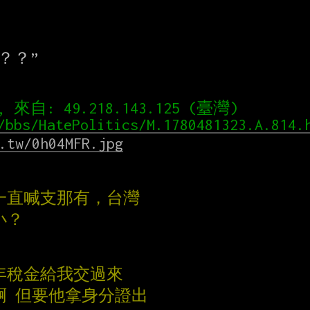
？”

自: 49.218.143.125 (臺灣)
/bbs/HatePolitics/M.1780481323.A.814.
.tw/0h04MFR.jpg
一直喊支那有，台灣
小？
每年稅金給我交過來
啊 但要他拿身分證出