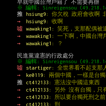
※ 編輯: Sinreigensou (49.218.1
推 
hsiung9
: 你欠稅 政府會收啊
→ 
hsiung9
: 收啊
噓 
wawaking1
: 笑死，支那配偶被
→ 
wawaking1
: 一下啊，中國台灣
→ 
wawaking1
: ？
※ 編輯: Sinreigensou (49.218.1
噓 
startiger
: 全世界看不起支那
→ 
ke0119
: 兩個中國，一樣是台
推 
ct412133
: 憲法沒中國這東西
→ 
ct412133
: 另外 沒有台獨，只
→ 
ct412133
: 所以要台獨死刑之
→ 
ct412133
: 刑