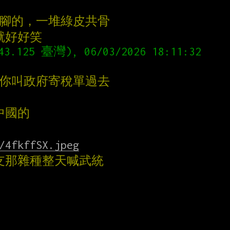
跳腳的，一堆綠皮共骨
就好好笑
43.125 臺灣), 06/03/2026 18:11:32
 你叫政府寄稅單過去
中國的
/4fkffSX.jpeg
支那雜種整天喊武統