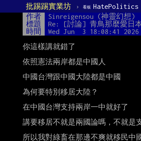
批踢踢實業坊
›
HatePolitics
看板
作者
Sinreigensou (神靈幻想)
標題
Re: [討論] 青鳥那麼愛
時間
Wed Jun  3 18:08:41 2026
你這樣講就錯了

依照憲法兩岸都是中國人

中國台灣跟中國大陸都是中國

為何要特別移居大陸？

在中國台灣支持兩岸一中就好了

講要移居不就是兩國論嗎，不就是支
所以我對綠畜在那邊不爽就移民中國