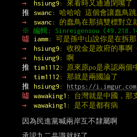
→ 
hsiung9
: 來看時又通通閉嘴了
推 
swanc
: 哈哈哈 這個會讓蠢鳥
→ 
swanc
: 的蠢鳥在那搞雙標對立
※ 編輯: Sinreigensou (49.218.1
噓 
iamm
: 可是孫中山說你是在拆那
→ 
hsiung9
: 收稅金是政府的事啊
→ 
hsiung9
: 啊
推 
tim1112
: 原來原po是承認兩個
→ 
tim1112
: 那就是兩國論了
推 
hsiung9
: 
https://i.imgur.com
噓 
wawaking1
: 台灣就是中國，那
→ 
wawaking1
: 是不是都有病
因為民進黨喊兩岸互不隸屬啊
