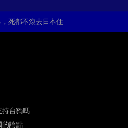
日本，死都不滾去日本住
持台獨嗎

的論點
