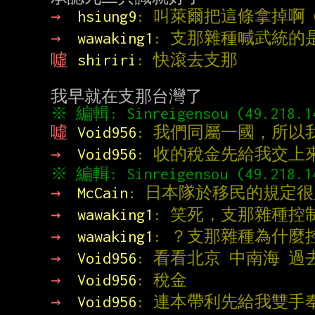
→ 
hsiung9
: 叫萊爾把這條拿掉啊 
→ 
wawaking1
: 支那雜種喊武統的
噓 
shiriri
: 快滾去支那
※ 編輯: Sinreigensou (49.218.1
噓 
Void956
: 我們同屬一國，所以
→ 
Void956
: 收的稅金先給我交上
※ 編輯: Sinreigensou (49.218.1
→ 
McCain
: 日本隊於移民的規定
→ 
wawaking1
: 笑死，支那雜種控
→ 
wawaking1
: ？支那雜種為什麼
→ 
Void956
: 看看北京 中南海 過
→ 
Void956
: 稅金
→ 
Void956
: 連本帶利先給我雙手