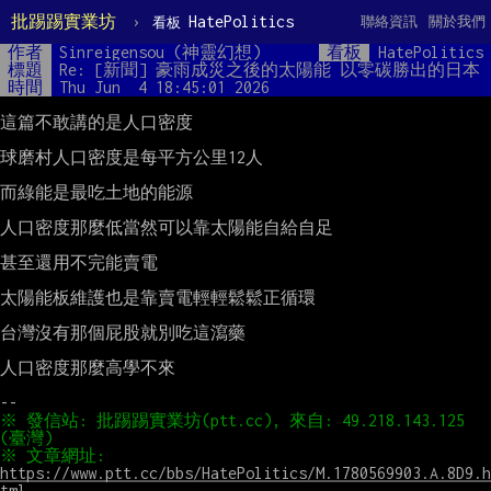
批踢踢實業坊
›
HatePolitics
聯絡資訊
關於我們
看板
作者
Sinreigensou (神靈幻想)
看板
HatePolitics
標題
Re: [新聞] 豪雨成災之後的太陽能 以零碳勝出的日本
時間
Thu Jun  4 18:45:01 2026
這篇不敢講的是人口密度

球磨村人口密度是每平方公里12人

而綠能是最吃土地的能源

人口密度那麼低當然可以靠太陽能自給自足

甚至還用不完能賣電

太陽能板維護也是靠賣電輕輕鬆鬆正循環

台灣沒有那個屁股就別吃這瀉藥

人口密度那麼高學不來

※ 發信站: 批踢踢實業坊(ptt.cc), 來自: 49.218.143.125 
※ 文章網址: 
https://www.ptt.cc/bbs/HatePolitics/M.1780569903.A.8D9.h
tml