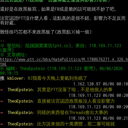
還好是在政黑板寫，如果是FB或是脆的話可能就不妙了吧。

法官認證PTT沒什麼人看，這點真的是很不錯。影響力不足反而
有好處。

難怪徐巧芯都不來政黑板了(政黑點)(補一個)

※ 發信站: 批踢踢實業坊(ptt.cc), 來自: 118.169.11.123 
※ 文章網址: 
https://www.ptt.cc/bbs/HatePolitics/M.1780676271.A.326.h
tml
※ 編輯: TheoEpstein (118.169.11.123 臺灣), 06/06/2026 
推 
kblover
: RJ我看今天晚上要氣到失眠了
→ 
TheoEpstein
: 其實是PTT沒落了啦，不是他個人的事
→ 
TheoEpstein
: 直接被法官認證政黑板沒人看沒影響力
→ 
TheoEpstein
: 同樣的東西發在Threads會出大事的
→ 
TheoEpstein
: 比方說來個四十萬瀏覽，那二審可能就