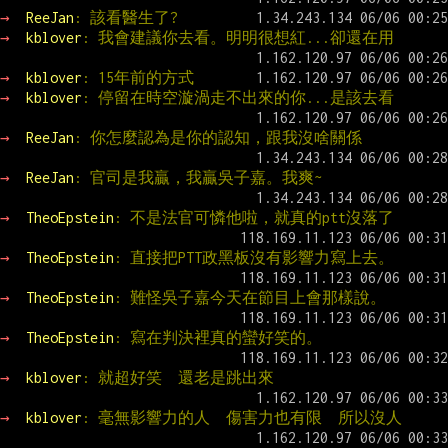
→ 
ReeJan
: 該看醫生了?
→ 
kblover
: 我會建議你去看。明明很想紅...卻還在用
→ 
kblover
: 15年前的方式
→ 
kblover
: 停留在時空漩渦走不出來的你...是該去看
→ 
ReeJan
: 你怎麼認為是你的認知，跟我沒啥關係
→ 
ReeJan
: 官司是我贏，我贏吳子嘉。我爽~
→ 
TheoEpstein
: 不是法官可憐他啦，就真的ptt沒落了
→ 
TheoEpstein
: 直接把PTT政黑板沒有影響力寫上去。
→ 
TheoEpstein
: 難怪吳子嘉今天在節目上會那樣說。
→ 
TheoEpstein
: 寫在判決裡真的蠻好笑的。
→ 
kblover
: 就超好笑  還老是跳出來
→ 
kblover
: 毫無影響力的人  傷害力也有限  所以沒人