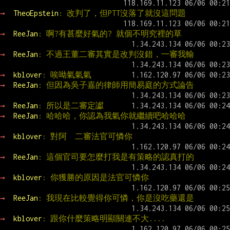
→ 
TheoEpstein
: 改判了，但PTT沒落了就沒這問題
→ 
ReeJan
: 啊?有甚麼好氣的? 就個不明究裡的草
→ 
ReeJan
: 不過王董二審其實是改判沒錯，一審我輸
→ 
kblover
: 唉呦氣氣氣
→ 
ReeJan
: 但因為吳子嘉的律師用簡易庭的方式論告
→ 
ReeJan
: 所以是二審定讞
→ 
ReeJan
: 哈哈哈，你認為我氣你就繼續吧哈哈哈
→ 
kblover
: 對阿  二審法官可憐你
→ 
ReeJan
: 這個官司要怎麼打我是有策略的認真打的
→ 
kblover
: 你獲勝的原因是法官可憐你
→ 
ReeJan
: 我現在比較覺得你可憐，你是沒吃藥還是
→ 
kblover
: 跟你什麼策略明顯關連不大....