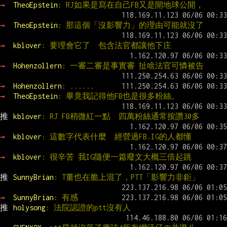
→ 
TheoEpstein
: RJ如果是寫在自己FB又是開地球公開，
→ 
TheoEpstein
: 那這個「沒影響力」的理由可能就沒了
→ 
kblover
: 要理會它了  包含法官都讓他下庄
→ 
Hohenzollern
: 一審二審是事實審 扯啥法官可憐被告
→ 
Hohenzollern
: ......
→ 
TheoEpstein
: 畢竟我記得他FB也是很多粉絲。
推 
kblover
: RJ FB稍微紅一點  四萬粉絲通常按讚30多
→ 
kblover
: 這數字代表什麼  經營過FB.IG的人都懂
→ 
kblover
: 很辛苦 我IG隨便一篇廢文大概三倍起跳
推 
SunnyBrian
: T董也在脆上混了，PTT「影響力非鉅」
→ 
SunnyBrian
: 有感
推 
holysong
: 法院認證的ptt沒有人