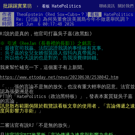
批踢踢實業坊
›
HatePolitics
聯絡資訊
關於我們
看板
作者
TheoEpstein (Red Sox→Cubs→？)
看板
HatePolitics
標題
Re: [討論] 為何吳董會說美麗島今年不做選舉民調？
時間
Sat Jun  6 00:17:48 2026
RJ說的是真的，他官司打贏吳子嘉(政黑點)

我來幫忙補充一下，這個案子有上新聞。

https://www.ettoday.net/news/20230630/2530042.htm
「....張的言論不是無的放矢，也沒有重大輕率的惡意。法官並
認為張榮洲是在

PTT的「HatePolitics（政治黑特板）」，發表本案質疑吳子嘉
訊息散布範圍侷限於觀覽該看板文章的使用者，「言論傳遞之速
度與影響力非鉅」
」

二審法官有說RJ「不是無的放矢」

且
法官認定PTT政黑板「言論傳遞之速度與影響力非鉅」