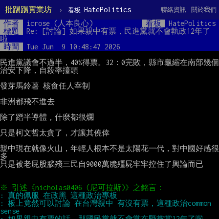
批踢踢實業坊
›
HatePolitics
聯絡資訊
關於我們
看板
作者
icrose (人本良心)
看板
HatePolitics
標題
Re: [討論] 如果親中有票，民進黨就不會執政12年了
啦
時間
Tue Jun  9 10:48:47 2026
民進黨議會不過半，40%得票。32：0完敗，縣市龜縮在南部幾個

治安下降，自殺率擡頭

發芽馬鈴薯 核食任人宰制

非洲都飛不進去

除了蹭半導體，什麼都很爛

只是柯文哲太貪了，才讓其僥倖

親中現在就像火山，年輕人根本不是太陽花一代，對中國好感很
多

只是被老屁股腦殘三民自9000萬脆殭屍牢牢控住了輿論而已

: 板上竟然可以討論 在台灣親中 有沒有票，這種政治common 