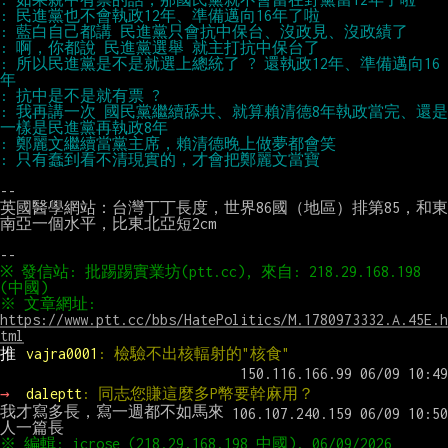
: 所以民進黨是不是就選上總統了 ? 還執政12年、準備邁向16
: 我再講一次 國民黨繼續舔共、就算賴清德8年執政當完、還是
--

英國醫學網站：台灣丁丁長度，世界86國（地區）排第85，和東
南亞一個水平，比東北亞短2cm

※ 發信站: 批踢踢實業坊(ptt.cc), 來自: 218.29.168.198 
※ 文章網址: 
https://www.ptt.cc/bbs/HatePolitics/M.1780973332.A.45E.h
tml
推 
vajra0001
: 檢驗不出核輻射的"核食"
→ 
daleptt
: 同志您賺這麼多P幣要幹麻用？
我才寫多長，寫一週都不如馬來
※ 編輯: icrose (218.29.168.198 中國), 06/09/2026 