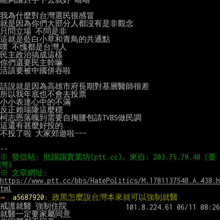
我為什麼對台灣選民很感冒

就是因為你們大部分人都沒有是非觀念

只問立場 不問是非

這就是藍白小草和青鳥的共通點

噗 不愧都是台灣人

民主政治搞成這樣

你們還要民主幹嘛

活該要被中國併吞啦

話說就是因為高雄市府長期對基層醫師很差

所以我年底也不會去投票

小小表達心中的不滿

反正賴瑞隆這麼穩

柯志恩落魄到需要自掏腰包請TVBS做民調

這還有甚麼好投的

不投了啦 大家郊遊啦~~~

※ 發信站: 批踢踢實業坊(ptt.cc), 來自: 203.75.79.40 (臺
※ 文章網址: 
https://www.ptt.cc/bbs/HatePolitics/M.1781137548.A.438.h
tml
→ 
a5687920
: 政黑怎麼說台灣本來就可以強制就醫
戒護就醫 強制住院

就醫一定要家屬同意
