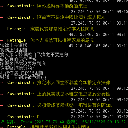
→ 
CavendishJr
: 照你邏輯要等他醒過來捏
→ 
CavendishJr
: 啊前面不是說中國比國外講人權XD
→ 
Retangle
: 家屬代簽那是推定你本人也同意
→ 
Retangle
: 你本人當然可以推翻家屬的意見
法律上是這樣

實務上很困難

病人預立醫囑說自己病危不要急救

結果真的病危時候

家屬來跟你說要救到底

你要醫師聽誰的?

我跟你講 真的很困難

→ 
CavendishJr
: 推定本人同意不就蓋台XD推定在法律
→ 
CavendishJr
: 上的意義就是不確定但是基於必要性
→ 
CavendishJr
: 必須當成某種狀態，那還是蓋台阿XDD
→ 
CavendishJr
: D
→ 
Retangle
: 推定就是能被推翻才叫推定啊