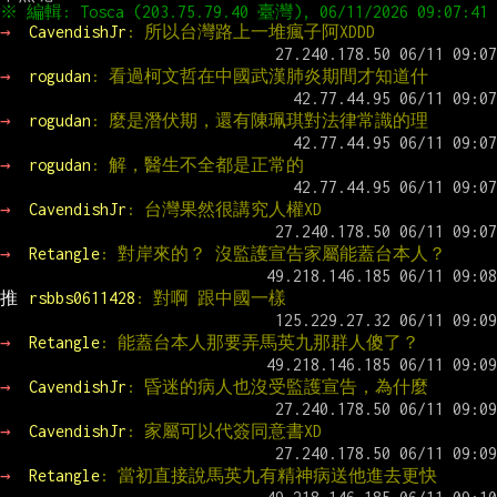
→ 
CavendishJr
: 所以台灣路上一堆瘋子阿XDDD
→ 
rogudan
: 看過柯文哲在中國武漢肺炎期間才知道什
→ 
rogudan
: 麼是潛伏期，還有陳珮琪對法律常識的理
→ 
rogudan
: 解，醫生不全都是正常的
→ 
CavendishJr
: 台灣果然很講究人權XD
→ 
Retangle
: 對岸來的？ 沒監護宣告家屬能蓋台本人？
推 
rsbbs0611428
: 對啊 跟中國一樣
→ 
Retangle
: 能蓋台本人那要弄馬英九那群人傻了？
→ 
CavendishJr
: 昏迷的病人也沒受監護宣告，為什麼
→ 
CavendishJr
: 家屬可以代簽同意書XD
→ 
Retangle
: 當初直接說馬英九有精神病送他進去更快