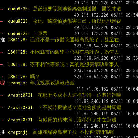
→ 
dudu8520
: 是必須要等到她爸媽強制送醫，醫院才敢
→ 
dudu8520
: 收她。醫院怕她傷害自己，所以她也是被
→ 
dudu8520
: 上束帶
推 
l861128
: 已經不是一家醫院通報高風險了，甚至在
→ 
l861128
: 不同縣市的醫學中心就有急診過，為何大
→ 
l861128
: 家不相信專業呢？真的是想要幫助當事人
→ 
l861128
: 嗎？
噓 
seanqqq
: 年底投票教訓執政黨
→ 
Arashi0731
: 花那麼多成本去這樣對待一位老師幹嘛
→ 
Arashi0731
: ？不就時機敏感？這社會多的是對周遭
→ 
Arashi0731
: 有威脅的精神病，選舉到了才在那邊
推 
dragonjj
: 高雄賴瑞榮贏定了拉 不投也沒關係喔