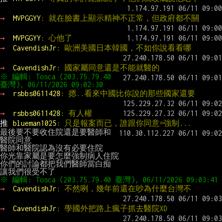
→ 
MVPGGYY
: 就在臉書上顯示精神不正常，但政府都不關
→ 
MVPGGYY
: 心他了
→ 
CavendishJr
: 歐洲美國日本韓國，不如你說看看哪
→ 
CavendishJr
: 國家屬同意還是不能就醫的
※ 編輯: Tosca (203.75.79.40 
→ 
rsbbs0611428
: 摁..看來中國比你說的那些國家還要
→ 
rsbbs0611428
: 有人權
推 
blueman1025
: 只是報案而已，誰跟你同意=強制...
最後要不要收住院還是要醫師和
醫院同意

醫師和醫院認為沒有必要住院

你光靠家屬是要怎麼強制病人住院

你們的討論都把我們醫師當白痴

→ 
CavendishJr
: 不然咧，幾年前還在吵為什麼台灣不
→ 
CavendishJr
: 學國外把路上瘋子抓去醫院XD