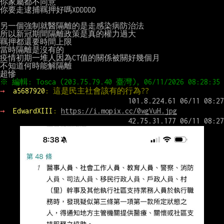
你家屬都不同意

你要走逮捕羈押好嗎XDDDDD

另一個強制就醫隔離的是走感染病防治法

所以新冠期間隔離政策是真的權力過大

羈押都還要時間上限

當時隔離是沒有的

疫情初期一堆人因為CT值的關係被關好幾個月

不知道何時能解隔離

→ 
a5687920
: 這是民主社會該有的行為??
→ 
EdwardXIII
: 
https://i.mopix.cc/0wgVuH.jpg