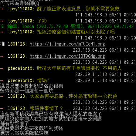
→ 
tony121010
: 醒了能正常表達意見，那就不需要急救
→ 
tony121010
: 了XD
→ 
tony121010
: 拒絕治療簽個切結書就可以出院了吧
推 
l861128
: 
https://i.imgur.com/mTUEeN1.png
→ 
l861128
: 
https://i.imgur.com/IBT9GNg.png
→ 
pieceioriX
: 吐司大年底還有里長議員要投 不用還人
→ 
pieceioriX
: 情嗎?
議員只要不要超額提名都很穩

→ 
l861128
: 大家為何要忽略，連外縣市醫學中心都通
→ 
l861128
: 報這件事情了？
這個新聞稿我認為已經有洩漏病人隱私的疑慮了

照理說你拿病人在別的地方就醫的過程來公開講

都有點疑慮了

藍白要戰不是要來戰強制就醫

應該去戰病患隱私這塊
