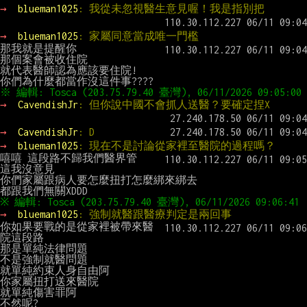
→ 
blueman1025
: 我從未忽視醫生意見喔！我是指別把
→ 
blueman1025
: 家屬同意當成唯一門檻
那我就是提醒你

那個案會被收住院

就代表醫師認為應該要住院!

→ 
CavendishJr
: 但你說中國不會抓人送醫？要確定捏X
→ 
CavendishJr
: D
→ 
blueman1025
: 現在不是討論從家裡至醫院的過程嗎？
嘻嘻 這段路不歸我們醫界管

這我沒意見

你們家屬跟病人要怎麼扭打怎麼綁來綁去

→ 
blueman1025
: 強制就醫跟醫療判定是兩回事
你如果要戰的是從家裡被帶來醫
院這段路

那是單純法律問題

不是強制就醫問題

就單純約束人身自由阿

你家屬扭打送來醫院

就單純傷害罪阿
