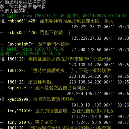
不過這就單純法律問題

版上律師檢察官都很多

推 
rsbbs0611428
: 如果精神科拒絕治療就能出院，那大
→ 
rsbbs0611428
: 門也不會鎖上了
→ 
CavendishJr
: 因為他們不信啊
※ 編輯: Tosca (203.75.79.40 
推 
l861128
: 事情嚴重到之前在外縣市醫學中心就已經
→ 
l861128
: 「暫時性保護約束」了，不是一家醫院做
→ 
l861128
: 出這種判斷。
→ 
Supasizeit
: 她不是發文說自己有同意了
推 
kymco9999
: 台灣選民素質就科科
→ 
tony121010
: 這真的很難處理，放任他自殺也可能危
→ 
tony121010
: 害公眾安全
→ 
l861128
: 所以要醫院拿出同意書自證清白也很荒謬