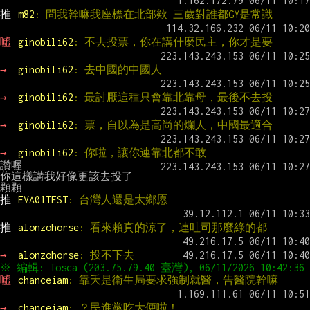
推 
m82
: 問我幹嘛我座標在北部欸 三歲對誰都GY是常識
噓 
ginobili62
: 不去投票，你在講什麼民主，你才是要
→ 
ginobili62
: 去中國的中國人
→ 
ginobili62
: 最討厭這種只會靠北靠母，最後不去投
→ 
ginobili62
: 票，自以為是高尚的爛人，中國最適合
→ 
ginobili62
: 你啦，讓你連靠北都不敢
讚喔

你這樣講我好像更該去投了

推 
EVA01TEST
: 台灣人還是太鄉愿
推 
alonzohorse
: 看來賴真的涼了，連吐司那麼綠的都
→ 
alonzohorse
: 投不下去
噓 
chanceiam
: 靠夭是衛生局要求強制就醫，告醫院幹嘛
→ 
chanceiam
: ？民進黨吃大便啦！