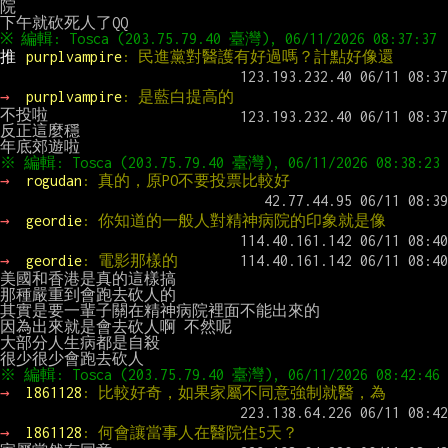
院

推 
purplvampire
: 民進黨對醫護有好過嗎？計點好像還
→ 
purplvampire
: 是藍白提高的
不投啦

反正這麼穩

→ 
rogudan
: 真的，原PO不要投票比較好
→ 
geordie
: 你知道的一般人對精神病院的印象就是像
→ 
geordie
: 電影那樣的
美國和香港是真的這樣搞

那種嚴重到會跑去砍人的

其實是要一輩子關在精神病院裡面不能出來的

因為出來就是會去砍人啊 不然呢

大部分人生病都是自殺

→ 
l861128
: 比較好奇，如果家屬不同意強制就醫，為
→ 
l861128
: 何會讓當事人在醫院住5天？