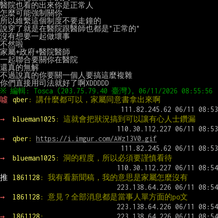
醫院也看的出來你是正常人

怎麼可能強制關你

所以維繫這個制度不要走鐘的

說穿了就是在醫院跟醫師也都是"正常的"

沒有想要一起做壞事

不然啦

家屬+政府+醫院醫師

一起聯合要關你在醫院

還真的無解

不過說真的你要關一個人要搞這麼複雜

噓 
qber
: 講什麼都可以，家屬同意書拿出來啊
→ 
blueman1025
: 這就會把狀況搞到可以讓有心人士鑽漏
→ 
qber
: 
https://i.imgur.com/AWz13V0.gif
→ 
blueman1025
: 洞的程度，所以必須要謹慎看待
推 
l861128
: 我有看新聞稿，我的意思是家屬怎麼沒有
→ 
l861128
: 意見？全部消息都是當事人單方面的po文
→ 
l861128
: 。