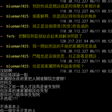
→ 
blueman1025
: 預防性或是體諒或是民情壓力來替許多
→ 
blueman1025
: 個案解釋。但是請記得你現在的無奈
→ 
blueman1025
: 就正是這個環境(民情)所造成的
→ 
ferb
: 把醫院和監獄結合起來就解決問題了
→ 
blueman1025
: 我一開始所說的不能把家屬同意當成
→ 
blueman1025
: 門檻也是這個意思，往正面看是體諒，
→ 
blueman1025
: 但是當家屬間有利益衝突呢？
沒錯啊

假設陰謀論一點

家屬聯合政府要把人關進醫院怎麼辦?

挖阿災

所以之前一堆人才說馬是被失智阿

但說真的連家屬都說你失智

那你也只能乖乖失智阿

不然呢???

不過基本上

你一個完全正常的人
