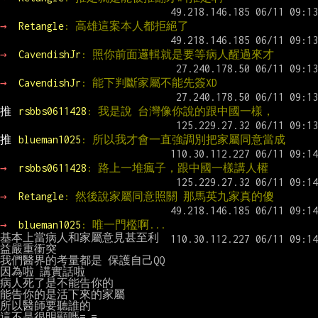
→ 
Retangle
: 高雄這案本人都拒絕了
→ 
CavendishJr
: 照你前面邏輯就是要等病人醒過來才
→ 
CavendishJr
: 能下判斷家屬不能先簽XD
推 
rsbbs0611428
: 我是說 台灣像你說的跟中國一樣，
推 
blueman1025
: 所以我才會一直強調別把家屬同意當成
→ 
rsbbs0611428
: 路上一堆瘋子，跟中國一樣講人權
→ 
Retangle
: 然後說家屬同意照關 那馬英九家真的傻
→ 
blueman1025
: 唯一門檻啊...
基本上當病人和家屬意見甚至利
益嚴重衝突

我們醫界的考量都是 保護自己QQ

因為啦 講實話啦

病人死了是不能告你的

能告你的是活下來的家屬

所以醫師要聽誰的
