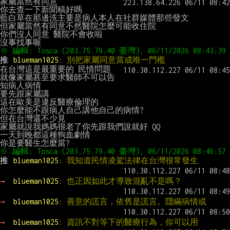
家屬當然有同意

你去查一下新聞稿好嗎

藍白草在那邊洗主要是病人本人在社群媒體那些發文

但家屬當然有同意不然醫院怎麼可能收住院

你們沒人同意 醫院不會收啦

推 
blueman1025
: 別把家屬同意當成唯一門檻
在台灣這是最重要的 民情問題

就像家屬甚至要求醫師不可以告
知病人病情

要先跟家屬講

這在歐美是違反醫療倫理的

你怎麼能不跟病人自己講他自己的病情?

但在台灣還不少見

家屬就說我媽媽很老了你先跟我們說就好 QQ

一天到晚都這種狗血劇情

推 
blueman1025
: 我知道民情凌駕法律在台灣很常發生
→ 
blueman1025
: 也正因如此才導致混亂不是嗎？
→ 
blueman1025
: 善意的謊言，依舊是謊言。隱瞞病情或
→ 
blueman1025
: 資訊不對等下的醫療行為，你可以用