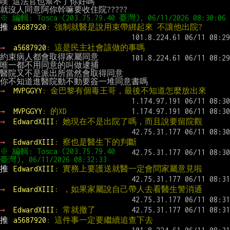
噗 這法官也幫不了你好嗎

推 
a5687920
: 強制就醫是說用束帶綁起來 不讓他出院?
→ 
a5687920
: 這是民主社會該做的事嗎
約束病人都會取得家屬同意

唯一都不用同意的叫做逮捕

醫院又不是派出所當然會取得同意

→ 
MVPGGYY
: 金巴黎有個毒王哥，最後不知道怎麼放出來
→ 
MVPGGYY
: 的XD
→ 
EdwardXIII
: 她現在不是出院了嗎，而且說要留院觀
→ 
EdwardXIII
: 察也是醫生下的判斷
※ 編輯: Tosca (203.75.79.40 
推 
EdwardXIII
: 實務上要護送就醫一定會問家屬意見啦
→ 
EdwardXIII
: ，如果家屬說自己帶人去看醫生警消通
→ 
EdwardXIII
: 常就撤了
推 
a5687920
: 這件事一定要繼續追查下去