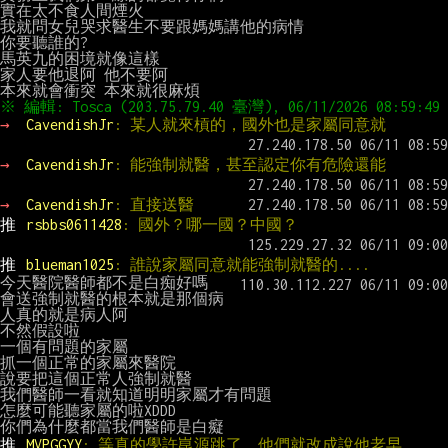
實在太不食人間煙火

我就問女兒哭求醫生不要跟媽媽講他的病情

你要聽誰的?

馬英九的困境就像這樣

家人要他退阿 他不要阿

→ 
CavendishJr
: 某人就來槓的，國外也是家屬同意就
→ 
CavendishJr
: 能強制就醫，甚至認定你有危險還能
→ 
CavendishJr
: 直接送醫
推 
rsbbs0611428
: 國外？哪一國？中國？
推 
blueman1025
: 誰說家屬同意就能強制就醫的....
今天醫院醫師都不是白痴好嗎

會送強制就醫的根本就是那個病
人真的就是病人阿

不然假設啦

一個有問題的家屬

抓一個正常的家屬來醫院

說要把這個正常人強制就醫

我們醫師一看就知道明明家屬才有問題

怎麼可能聽家屬的啦XDDD

推 
MVPGGYY
: 等真的學許崑源跳了，他們就改成說他老早