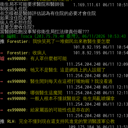
衛生局不可能要求醫院和醫師強
制收病人住院

在怎樣都是醫師評估認為有住院的必要才會住院

如果沒住院必要

病人也不想住院

是要怎麼收住院?

推 
Forestier
: 我快笑死了一堆鄉民出來教醫生要怎麼
→ 
Forestier
: 收病人
噓 
ex990000
: 有人罩什麼都可能
→ 
ex990000
: 牠又不是醫生 這是網路上的人設罷了
→ 
ex990000
: 醫生閒到每天在這裡打嘴炮喔？我沒看過
→ 
ex990000
: 哪個醫生這魔閒
→ 
ex990000
: 一般人根本不懂就醫規定 衛生局亂唬爛拿
→ 
ex990000
: 給家屬簽的可能性也是存在的
推 
RLH
: 完全不懂到現在還支持民進党的警消醫護軍公教