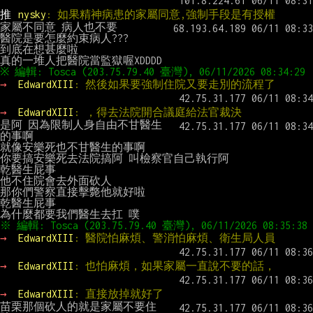
推 
nysky
: 如果精神病患的家屬同意,強制手段是有授權
家屬不同意 病人也不要

醫院是要怎麼約束病人???

到底在想甚麼啦

→ 
EdwardXIII
: 然後如果要強制住院又要走別的流程了
→ 
EdwardXIII
: ，得去法院開合議庭給法官裁決
是阿 因為限制人身自由不甘醫生
的事啊

就像安樂死也不甘醫生的事啊

你要搞安樂死去法院搞阿 叫檢察官自己執行阿

乾醫生屁事

他不住院會去外面砍人

那你們警察直接擊斃他就好啦

乾醫生屁事

→ 
EdwardXIII
: 醫院怕麻煩、警消怕麻煩、衛生局人員
→ 
EdwardXIII
: 也怕麻煩，如果家屬一直說不要的話，
→ 
EdwardXIII
: 直接放掉就好了
苗栗那個砍人的就是家屬不要住