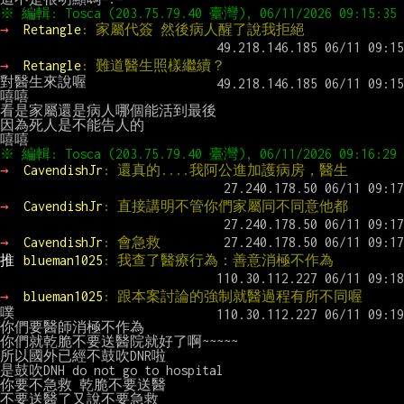
→ 
Retangle
: 家屬代簽 然後病人醒了說我拒絕
→ 
Retangle
: 難道醫生照樣繼續？
對醫生來說喔

嘻嘻

看是家屬還是病人哪個能活到最後

因為死人是不能告人的

→ 
CavendishJr
: 還真的....我阿公進加護病房，醫生
→ 
CavendishJr
: 直接講明不管你們家屬同不同意他都
→ 
CavendishJr
: 會急救
推 
blueman1025
: 我查了醫療行為：善意消極不作為
→ 
blueman1025
: 跟本案討論的強制就醫過程有所不同喔
噗

你們要醫師消極不作為

你們就乾脆不要送醫院就好了啊~~~~~

所以國外已經不鼓吹DNR啦

是鼓吹DNH do not go to hospital

你要不急救 乾脆不要送醫

不要送醫了又說不要急救
