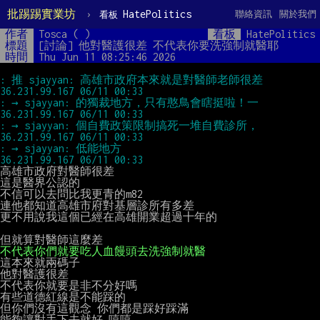
批踢踢實業坊
›
HatePolitics
聯絡資訊
關於我們
看板
作者
Tosca ( )
看板
HatePolitics
標題
[討論] 他對醫護很差 不代表你要洗強制就醫耶
時間
Thu Jun 11 08:25:46 2026
: 推 sjayyan: 高雄市政府本來就是對醫師老師很差         
: → sjayyan: 的獨裁地方，只有憨鳥會瞎挺啦！一         
: → sjayyan: 個自費政策限制搞死一堆自費診所，         
: → sjayyan: 低能地方                                 
高雄市政府對醫師很差

這是醫界公認的

不信可以去問比我更青的m82

連他都知道高雄市府對基層診所有多差

更不用說我這個已經在高雄開業超過十年的

不代表你們就要吃人血饅頭去洗強制就醫
這本來就兩碼子

他對醫護很差

不代表你就要是非不分好嗎

有些道德紅線是不能踩的

但你們沒有這觀念 你們都是踩好踩滿

能夠讓對手下去就好 嘻嘻
