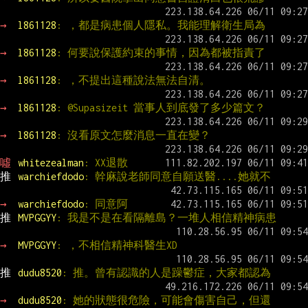
→ 
l861128
: ，都是病患個人隱私。我能理解衛生局為
→ 
l861128
: 何要說保護約束的事情，因為都被指責了
→ 
l861128
: ，不提出這種說法無法自清。
→ 
l861128
: @Supasizeit 當事人到底發了多少篇文？
→ 
l861128
: 沒看原文怎麼消息一直在變？
噓 
whitezealman
: XX退散
推 
warchiefdodo
: 幹麻說老師同意自願送醫....她就不
→ 
warchiefdodo
: 同意阿
推 
MVPGGYY
: 我是不是在看隔離島？一堆人相信精神病患
→ 
MVPGGYY
: ，不相信精神科醫生XD
推 
dudu8520
: 推。曾有認識的人是躁鬱症，大家都認為
→ 
dudu8520
: 她的狀態很危險，可能會傷害自己，但還