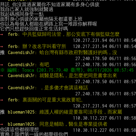
拜託 你沒當過家屬你不知道家屬有多身心俱疲

我自己家人就強制就醫過

我起碼感同身受一點

面對身心俱疲的家屬他隔天都還要上班

你以為每個人都能在網路上寫一堆跟你解釋喔

→ 
ferb
: 中共監獄歸司法管，那公安底下有個監獄怎麼
→ 
ferb
: 辦？改名字叫看守所
推 
CavendishJr
: 蛤台灣有縣市政府對醫護好的嗎，沒
→ 
CavendishJr
: 有吧
→ 
CavendishJr
: 就醫是隱私，是怎麼把同意書拿出來
→ 
CavendishJr
: ，是多傻才會講這種話
→ 
ferb
: 裏面關的可是重大黨政要犯。
推 
blueman1025
: 維護人權的確是要靠司法手段，而家屬
→ 
blueman1025
: 同意是輔助，醫生是專業提供者
你講這些都很理想

實務上我們第一線的都覺得你們