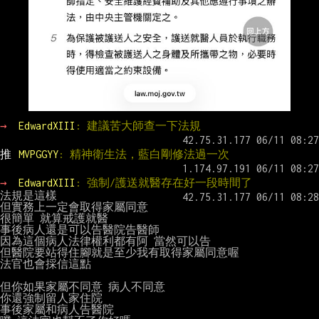
→ 
EdwardXIII
: 建議苦大師查一下法規
推 
MVPGGYY
: 精神衛生法，藍白剛修法過一次
→ 
EdwardXIII
: 強制/護送就醫存在好一段時間了
法規是這樣

但實務上一定會取得家屬同意

很簡單 就算戒護就醫

事後病人還是可以告醫院告醫師

因為這個病人法律權利都有阿 當然可以告

但醫院要站得住腳就是至少我有取得家屬同意喔

法官也會採信這點

但你如果家屬不同意 病人不同意

你還強制留人家住院

事後家屬和病人告醫院
