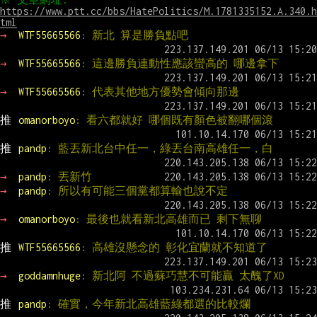
https://www.ptt.cc/bbs/HatePolitics/M.1781335152.A.340.h
tml
→ 
WTF55665566
: 新北 算是勝負點吧
→ 
WTF55665566
: 這邊勝負連動性應該蠻高的 哪邊拿下
→ 
WTF55665566
: 代表其他地方優勢會傾向那邊
推 
omanorboyo
: 看六都就好 哪個既有顏色被翻哪個滾
推 
pandp
: 藍丟新北台中任一，綠丟台南高雄任一，白
→ 
pandp
: 丟新竹
→ 
pandp
: 所以有可能三個黨都算輸也說不定
→ 
omanorboyo
: 最後也就看新北高雄而已 剩下無聊
推 
WTF55665566
: 高雄沒懸念的 彰化宜蘭就不知道了
→ 
goddamnhuge
: 新北阿 不過蘇巧慧不可能贏 太醜了XD
推 
pandp
: 確實，今年新北高雄藍綠都選的比較爛