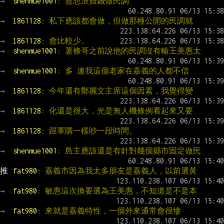
→ 
shenmue1001
: 會想浪費錢做民調
→ 
l861128
: 私下應該都會做，但做那種公開的民調就
→ 
l861128
: 會比較少。
→ 
shenmue1001
: 薯條哥之前說他的民調沒有輸王美惠太
→ 
shenmue1001
: 多 連我這個老家在嘉義的人都不信
→ 
l861128
: 今年還有鄭麗文主席這個因素，我覺得變
→ 
l861128
: 化還是很大，光是無人機條例看起來又要
→ 
l861128
: 跟軍購一樣吵一段時間。
→ 
shenmue1001
: 島主應該還是有針對幾個縣市固定做民
推 
fat980
: 嘉義市因為我太多朋友是嘉義人，以前選黃
→ 
fat980
: 敏惠這次換要選為王美惠，不知道是不是本
→ 
fat980
: 來就是嘉義特性，一個外來通常會很慘