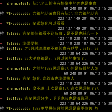
→ 
shenmue1001
: 新北老四川沒有想像中的強也是事實
推 
WTF55665566
: 六都的話確實只有新北 非六都的話宜
→ 
WTF55665566
: 蘭跟彰化可以看看
推 
fat980
: 宜蘭整個都看不到藍白，是不是也關心一下
→ 
fat980
: 準備要掉
推 
l861128
: 才6月討論誰穩不穩其實有點早，2018、20
→ 
l861128
: 22大消息都是7、8月以後的事情了。
→ 
shenmue1001
: 之前的TVBS民調贏6% 但是藍營的人怎
→ 
fat980
: 宜蘭 彰化 嘉義市也準備換人
→ 
shenmue1001
: 麼不說 上次是贏15% 這次民調掉了9%
→ 
l861128
: 宜蘭民調好少，明明應該也是激戰區。
推 
WTF55665566
: TVBS更早幾個月前民調是贏兩位數 然