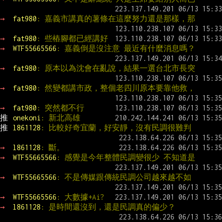
→ 
fat980
: 嘉義市講真的薯條在這麼努力還是那樣，那
→ 
fat980
: 些樁腳都已經講好
→ 
WTF55665566
: 嘉義倒是沒注意 最近有什麼消息嗎？
→ 
fat980
: 原本以為沈會在亂說，結果一選台北市長突
→ 
fat980
: 然變都講市政，整個老四川原本要靠他救，
→ 
fat980
: 突然都不行
推 
onekoni
: 新北高雄
推 
l861128
: 比較好奇宜蘭，好安靜，沒有民調很難判
→ 
l861128
: 斷。
→ 
WTF55665566
: 感覺是今年整體民調變很少 不知道是
→ 
WTF55665566
: 不是傳媒跟傳統民調公司越來越不如
→ 
WTF55665566
: 大數據+Ai?
→ 
l861128
: 是時間還沒到，還是民調真的偏少？