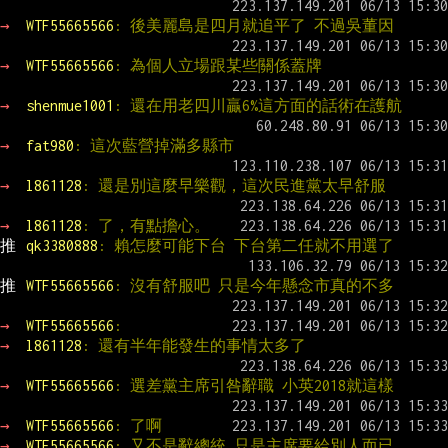
→ 
WTF55665566
: 後美麗島是四月就追平了 不過吳董因
→ 
WTF55665566
: 為個人立場跟某些關係蓋牌
→ 
shenmue1001
: 還在用老四川贏6%這方面的話術在護航
→ 
fat980
: 這次藍營掉滿多縣市
→ 
l861128
: 還是別這麼早樂觀，這次民進黨太早舒服
→ 
l861128
: 了，有點擔心。
推 
qk3380888
: 賴怎麼可能下台 下台第二任就不用選了
推 
WTF55665566
: 沒有舒服吧 只是今年懸念市真的不多
→ 
WTF55665566
:
→ 
l861128
: 還有半年能發生的事情太多了
→ 
WTF55665566
: 選差黨主席引咎辭職 小英2018就這樣
→ 
WTF55665566
: 了啊
→ 
WTF55665566
: 又不是辭總統 只是主席要給別人而已