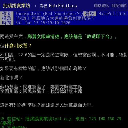
批踢踢實業坊
›
HatePolitics
聯絡資訊
關於我們
看板
作者
TheoEpstein (Red Sox→Cubs→？)
看板
HatePolitics
標題
[討論] 年底地方大選的勝負判定標準？
時間
Sat Jun 13 15:19:10 2026
兩邊黨主席，
鄭麗文跟賴清德，應該都是「敗選即下台」。
但
什麼叫敗選？
不用說，22:0的話一定是民進黨敗，但想當然爾，不可能，絕對
不可能。

如果要有標準的話，應該以那個縣市為準？

新北市嗎？

蘇巧慧贏：民進黨贏了，鄭麗文辭黨主席

李四川贏：國民黨贏了，賴清德辭黨主席

還是有別的判準呢？高雄還是民進黨贏面大吧。

※ 發信站: 批踢踢實業坊(ptt.cc), 來自: 223.140.160.79 
※ 文章網址: 