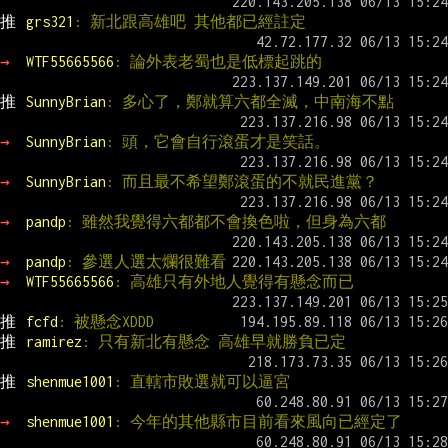
推 
grs321
: 新北跟高雄吧 其他都已經註定
→ 
WTF55665566
: 論外表老蜀也是低標起跳的
推 
SunnyBrian
: 多心了，鄭就算六都全滅，中南海不點
→ 
SunnyBrian
: 頭，它會自行滾蛋才是笑話。
→ 
SunnyBrian
: 而且最不希望鄭滾蛋的不就民進黨？
→ 
pandp
: 雖然我覺得六都都不會換色啦，但身為六都
→ 
pandp
: 參選人選太爛很難看
→ 
WTF55665566
: 高雄只有外地人覺得有懸念而已
推 
fcfd
: 被懸念XDDD
推 
ramirez
: 只有新北有懸念 高雄早就勝負已定
推 
shenmue1001
: 直轄市敗選就可以逼宮
→ 
shenmue1001
: 今年的其他縣市目前看來風向已經定了