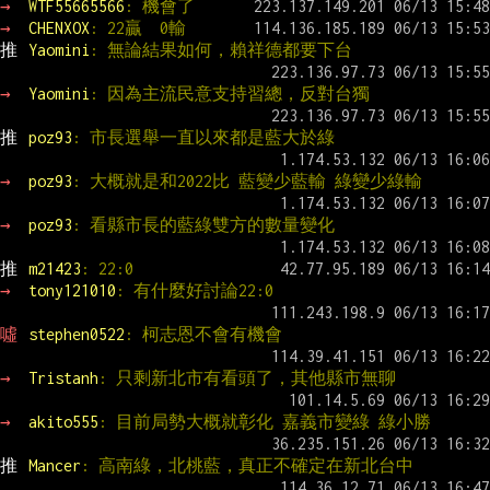
→ 
WTF55665566
: 機會了
→ 
CHENXOX
: 22贏  0輸
推 
Yaomini
: 無論結果如何，賴祥德都要下台
→ 
Yaomini
: 因為主流民意支持習總，反對台獨
推 
poz93
: 市長選舉一直以來都是藍大於綠
→ 
poz93
: 大概就是和2022比 藍變少藍輸 綠變少綠輸
→ 
poz93
: 看縣市長的藍綠雙方的數量變化
推 
m21423
: 22:0
→ 
tony121010
: 有什麼好討論22:0
噓 
stephen0522
: 柯志恩不會有機會
→ 
Tristanh
: 只剩新北市有看頭了，其他縣市無聊
→ 
akito555
: 目前局勢大概就彰化 嘉義市變綠 綠小勝
推 
Mancer
: 高南綠，北桃藍，真正不確定在新北台中