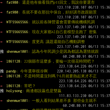
→ 
fat980
: 還是他有偷看我們ptt回文，我說你要選市
→ 
fat980
: 長就不要在那抗中保台，好好講市政跟願景
→ 
WTF55665566
: 就以前各陣營還會需要傳統機構民調
→ 
WTF55665566
: 現在大家都AI自己套模型去跑了 密集
→ 
WTF55665566
: 度更高 議題還能自己機動調整
推 
shenmue1001
: 認為今年民調少是因為都認為選情就跟
→ 
l861128
: 22個縣市這麼多，要輪一次很花時間吧？
推 
pandp
: 今年選舉很冷啊
→ 
l861128
: 不是時間還沒到嗎？6月就要熱起來才不正
→ 
l861128
: 常吧？
推 
holysong
: 兩邊都說贏也是雙贏
→ 
shenmue1001
: 一般人看到結果差不多 那些金主就不