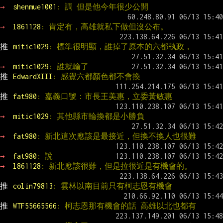
→ 
shenmue1001
: 調 但是他今年很少公開
→ 
l861128
: 肯定有，高雄就私下做但沒公布。
推 
mitic1029
: 標準很明顯，誰掉了原本的六都執政，
→ 
mitic1029
: 誰就輸了
推 
EdwardXIII
: 感覺六都顏色都不會換
推 
fat980
: 嘉義口號：市長王美惠，立委黃敏惠
→ 
mitic1029
: 其他縣市輪換都是小勝負
→ 
fat980
: 新北這次應該是最接近，但換不換人也很難
→ 
fat980
: 說
→ 
l861128
: 新北應該很難，但是拉很近是有機會的。
推 
colin79813
: 雲林以南目前只有柯志恩有機會
推 
WTF55665566
: 柯志恩那有機會的話 高雄以北也都有