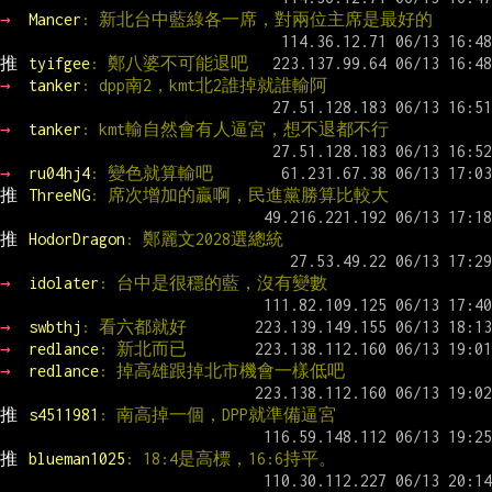
→ 
Mancer
: 新北台中藍綠各一席，對兩位主席是最好的
推 
tyifgee
: 鄭八婆不可能退吧
→ 
tanker
: dpp南2，kmt北2誰掉就誰輸阿
→ 
tanker
: kmt輸自然會有人逼宮，想不退都不行
→ 
ru04hj4
: 變色就算輸吧
推 
ThreeNG
: 席次增加的贏啊，民進黨勝算比較大
推 
HodorDragon
: 鄭麗文2028選總統
→ 
idolater
: 台中是很穩的藍，沒有變數
→ 
swbthj
: 看六都就好
→ 
redlance
: 新北而已
→ 
redlance
: 掉高雄跟掉北市機會一樣低吧
推 
s4511981
: 南高掉一個，DPP就準備逼宮
推 
blueman1025
: 18:4是高標，16:6持平。