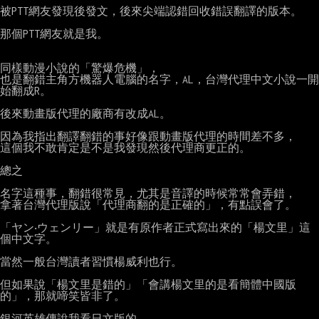
被PTT網友發現後發文，後來尖端認錯回收錯誤翻譯的版本。

那個PTT網友就是我。

同樣動漫小說的「驚爆危機」，

也是翻錯主角方機器人電腦的名字，AL，台灣代理中文小說一開
始翻成R。

後來動畫版代理的廠商有改成AL。

因為我指出翻譯翻錯的事好像跟動畫版代理的時間差不多，

這個我不敢肯定是不是我發現然後代理商更正的。

總之

名字這種事，翻錯很常見，尤其是音譯的時候常常會弄錯，

拿著台灣代理版說「代理商翻的是正確的」，有點誤會了。

「ヤン‧ウェンリー」就是有原作者正式寫出來的「楊文里」這
個中文字。

當然一般台灣讀者習慣楊威利也行。

但如果說「楊文里是錯的」「會講楊文里的是看簡體中國版
的」，那就啼笑皆非了。

銀河英雄傳說我看日文版的......
