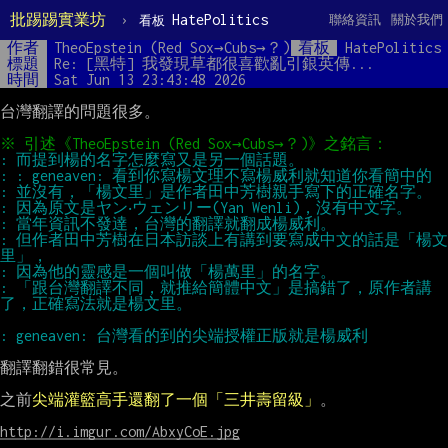
批踢踢實業坊
›
HatePolitics
聯絡資訊
關於我們
看板
作者
TheoEpstein (Red Sox→Cubs→？)
看板
HatePolitics
標題
Re: [黑特] 我發現草都很喜歡亂引銀英傳...
時間
Sat Jun 13 23:43:48 2026
台灣翻譯的問題很多。

: 但作者田中芳樹在日本訪談上有講到要寫成中文的話是「楊文
: 「跟台灣翻譯不同，就推給簡體中文」是搞錯了，原作者講
翻譯翻錯很常見。

之前
尖端灌籃高手還翻了一個「三井壽留級」
。

http://i.imgur.com/AbxyCoE.jpg