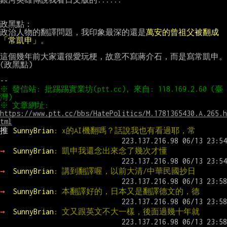
政黑點：

政治人物的翻譯問題，我印象最深的還是
萬安的曾祖父被翻成
「常凱申」
。

這個幾年前大家還很愛玩梗，故意不寫蔣介石，而是寫常凱申。
(政黑點)

※ 發信站: 批踢踢實業坊(ptt.cc), 來自: 118.169.2.60 (臺
※ 文章網址: 
https://www.ptt.cc/bbs/HatePolitics/M.1781365430.A.265.h
tml
推 
SunnyBrian
: x的AI機翻嗎？話說我也有看過耶，常
→ 
SunnyBrian
: 凱申我還念出來念了幾次才懂
→ 
SunnyBrian
: 講到翻譯喔，以前大清/中華民國抄日
→ 
SunnyBrian
: 本翻譯好的，日本又是翻譯德文的，德
→ 
SunnyBrian
: 文又跟英文不大一樣，後面過幾十年就