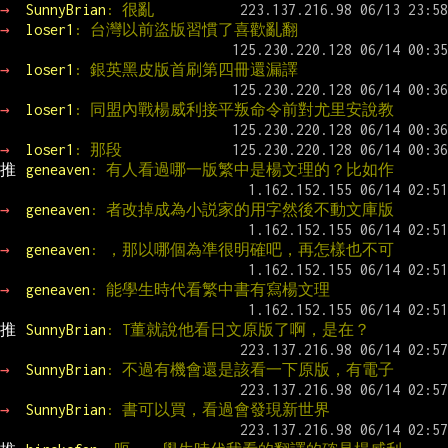
→ 
SunnyBrian
: 很亂
→ 
loser1
: 台灣以前盜版習慣了喜歡亂翻
→ 
loser1
: 銀英黑皮版首刷第四冊還漏譯
→ 
loser1
: 同盟內戰楊威利接平叛命令前對尤里安說教
→ 
loser1
: 那段
推 
geneaven
: 有人看過哪一版繁中是楊文理的？比如作
→ 
geneaven
: 者改掉成為小説家的用字然後不動文庫版
→ 
geneaven
: ，那以哪個為準很明確吧，再怎樣也不可
→ 
geneaven
: 能學生時代看繁中書有寫楊文理
推 
SunnyBrian
: T董就說他看日文原版了啊，是在？
→ 
SunnyBrian
: 不過有機會還是該看一下原版，有電子
→ 
SunnyBrian
: 書可以買，看過會發現新世界