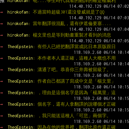
推 
hirokofan
: 呃....學生時代我看的翻譯的確是楊威利
→ 
hirokofan
: 不過當時超級301還沒發威就是了QQ
→ 
hirokofan
: 當年翻譯很混亂，還有伊遮倫要塞....
→ 
hirokofan
: 楊文里也是等到動畫重製才看到的消息
→ 
TheoEpstein
: 有些人已經把翻譯當成比日本原版跟日
→ 
TheoEpstein
: 本作者本人還正確，這種人大概也不用
→ 
TheoEpstein
: 溝通了吧。恭喜你三井壽被留級了。
→ 
TheoEpstein
: 作者自己都講了寫成中文是「楊文里」
→ 
TheoEpstein
: ，理由是這個名字是因為「楊萬里」這
→ 
TheoEpstein
: 個名字，還有人拿翻譯的說哪個才正確
→ 
TheoEpstein
: ，我只能送這種人「可悲」兩個字。
→ 
TheoEpstein
: 因為在他的世界裡，翻譯比原作還正確