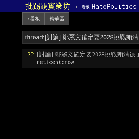
批踢踢實業坊
›
HatePolitics
看板
‹ 看板
精華區
22
[討論] 鄭麗文確定要2028挑戰賴清德
reticentcrow