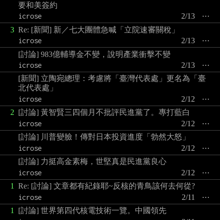
要和美簽約
icrose
2/13
⋯
3
Re: [新聞] 新／七大團體急喊「立院速審關稅」
icrose
2/13
⋯
[討論] 983億輔導金不變，說明產業衝擊不變
icrose
2/13
⋯
[新聞] 立陶宛總理：考慮將「臺灣代表處」更名為「臺
北代表處」
icrose
2/12
⋯
2
[討論] 黃智賢三四個月不批評民進黨了。專打藍白
icrose
2/12
⋯
[討論] 川普變臉！傳對日本投資進度「勃然大怒」
icrose
2/12
⋯
[討論] 力挺高金素梅，世堅真是民進黨良心
icrose
2/12
⋯
1
Re: [討論] 文章都有紀錄耶~反核的青鳥該何去何從?
icrose
2/11
⋯
1
[討論] 世界第四代核電技術一覽。中國領先