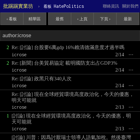
批踢踢實業坊
›
HatePolitics
聯絡資訊
關於我們
看板
‹ 看板
精華區
最舊
‹ 上頁
下頁 ›
最新
2
Re: [討論] 台股要6萬gdp 16%賴清德滿意度才過半嗎
icrose
2/14
⋯
2
Re: [新聞] 台美貿易協定 載明國防支出占GDP3%
icrose
2/14
⋯
Re: [討論] 政黑只有340人次
icrose
2/14
⋯
Re: [討論] 現在全球經貿環境高度政治化，今天的優惠，
明天可能就
icrose
2/13
⋯
1
[討論] 現在全球經貿環境高度政治化，今天的優惠，明
天可能就
icrose
2/13
⋯
[討論] 川普：因爲討厭瑞士領導人語氣加稅。然後臺灣