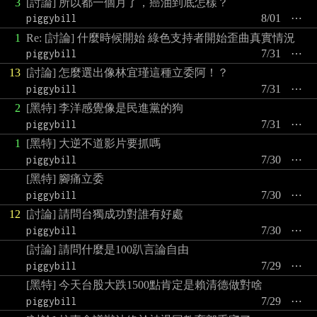
3
[討論] 所以都一個月了，癌油到底怎樣？
piggybill
8/01
⋯
1
Re: [討論] 什麼時候開始 綠色支持者開始歪曲真實情況
piggybill
7/31
⋯
13
[討論] 怎麼選出像林宜瑾這種立委阿！？
piggybill
7/31
⋯
2
[黑特] 李洋感覺像是民進黨的狗
piggybill
7/31
⋯
1
[黑特] 大逆不道影片要抓嗎
piggybill
7/30
⋯
[黑特] 腳痛立委
piggybill
7/30
⋯
12
[討論] 請問台獨成功對誰有好處
piggybill
7/30
⋯
[討論] 請問什麼是100趴言論自由
piggybill
7/29
⋯
[黑特] 今天台股大跌1500點肯定是賴清德做對啥
piggybill
7/29
⋯