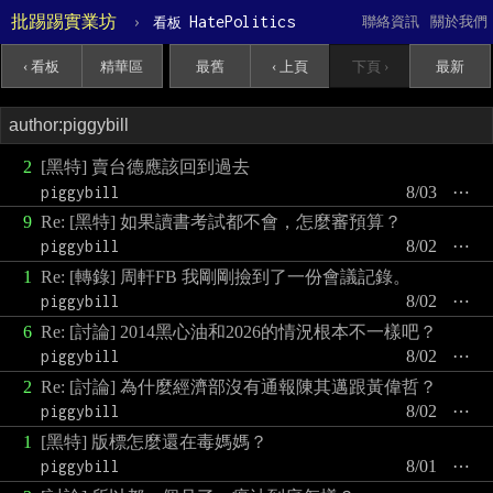
批踢踢實業坊
›
HatePolitics
聯絡資訊
關於我們
看板
‹ 看板
精華區
最舊
‹ 上頁
下頁 ›
最新
2
[黑特] 賣台德應該回到過去
piggybill
8/03
⋯
9
Re: [黑特] 如果讀書考試都不會，怎麼審預算？
piggybill
8/02
⋯
1
Re: [轉錄] 周軒FB 我剛剛撿到了一份會議記錄。
piggybill
8/02
⋯
6
Re: [討論] 2014黑心油和2026的情況根本不一樣吧？
piggybill
8/02
⋯
2
Re: [討論] 為什麼經濟部沒有通報陳其邁跟黃偉哲？
piggybill
8/02
⋯
1
[黑特] 版標怎麼還在毒媽媽？
piggybill
8/01
⋯