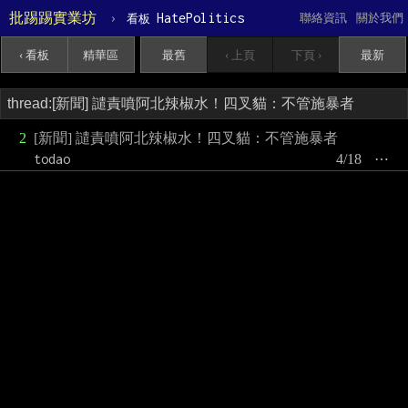
批踢踢實業坊
›
HatePolitics
聯絡資訊
關於我們
看板
‹ 看板
精華區
最舊
‹ 上頁
下頁 ›
最新
2
[新聞] 譴責噴阿北辣椒水！四叉貓：不管施暴者
todao
4/18
⋯