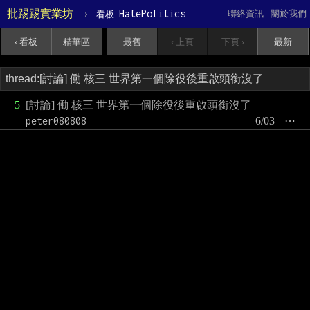
批踢踢實業坊
›
HatePolitics
聯絡資訊
關於我們
看板
‹ 看板
精華區
最舊
‹ 上頁
下頁 ›
最新
5
[討論] 働 核三 世界第一個除役後重啟頭銜沒了
peter080808
6/03
⋯