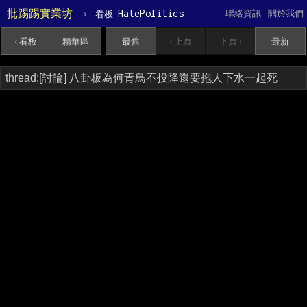
批踢踢實業坊
›
HatePolitics
聯絡資訊
關於我們
看板
‹ 看板
精華區
最舊
‹ 上頁
下頁 ›
最新