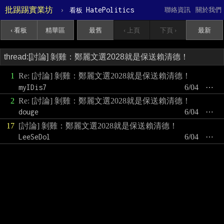
批踢踢實業坊
›
HatePolitics
聯絡資訊
關於我們
看板
‹ 看板
精華區
最舊
‹ 上頁
下頁 ›
最新
1
Re: [討論] 剝雞：鄭麗文選2028就是保送賴清德！
myIDis7
6/04
⋯
2
Re: [討論] 剝雞：鄭麗文選2028就是保送賴清德！
douge
6/04
⋯
17
[討論] 剝雞：鄭麗文選2028就是保送賴清德！
LeeSeDol
6/04
⋯