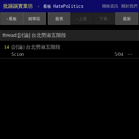
批踢踢實業坊
›
HatePolitics
聯絡資訊
關於我們
看板
‹ 看板
精華區
最舊
‹ 上頁
下頁 ›
最新
14
[討論] 台北勞淑五階段
Scion
5/04
⋯