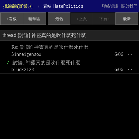
批踢踢實業坊
›
HatePolitics
聯絡資訊
關於我們
看板
‹ 看板
精華區
最舊
‹ 上頁
下頁 ›
最新
Re: [討論] 神靈真的是吹什麼死什麼
Sinreigensou
6/06
⋯
7
[討論] 神靈真的是吹什麼死什麼
bluck2123
6/06
⋯