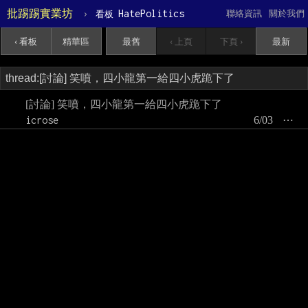
批踢踢實業坊
›
HatePolitics
聯絡資訊
關於我們
看板
‹ 看板
精華區
最舊
‹ 上頁
下頁 ›
最新
[討論] 笑噴，四小龍第一給四小虎跪下了
icrose
6/03
⋯