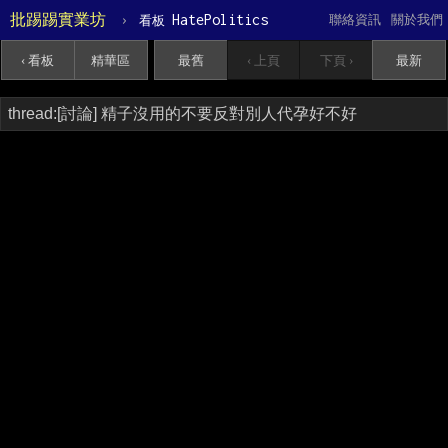
批踢踢實業坊
›
HatePolitics
聯絡資訊
關於我們
看板
‹ 看板
精華區
最舊
‹ 上頁
下頁 ›
最新