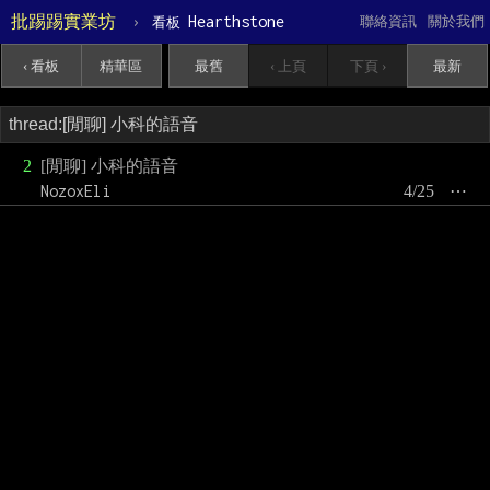
批踢踢實業坊
›
Hearthstone
聯絡資訊
關於我們
看板
‹ 看板
精華區
最舊
‹ 上頁
下頁 ›
最新
2
[閒聊] 小科的語音
NozoxEli
4/25
⋯