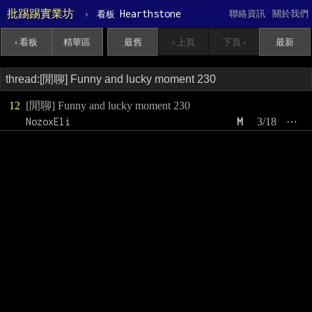
批踢踢實業坊
›
Hearthstone
聯絡資訊
關於我們
看板
‹ 看板
精華區
最舊
‹ 上頁
下頁 ›
最新
12
[閒聊] Funny and lucky moment 230
NozoxEli
M
3/18
⋯