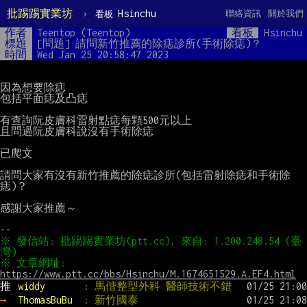
批踢踢實業坊
›
Hsinchu
聯絡資訊
關於我們
看板
作者
Teentop (Teentop)
看板
Hsinchu
標題
[問題] 請問新竹推薦的除痣診所(手術除痣)？
時間
Wed Jan 25 20:58:47 2023
因為想要除痣

包括平面痣及凸痣

有查詢阮皮膚科雷射點痣每顆500元以上

且問過阮皮膚科說沒有手術除痣

已爬文

請問大家有沒有新竹推薦的除痣診所(包括雷射除痣和手術除
痣)？

感謝大家推薦～

※ 發信站: 批踢踢實業坊(ptt.cc), 來自: 1.200.248.54 (臺
※ 文章網址: 
https://www.ptt.cc/bbs/Hsinchu/M.1674651529.A.EF4.html
推 
widdy       
: 馬偕整型外科 醫師技術不錯
→ 
ThomasBuBu  
: 新竹國泰