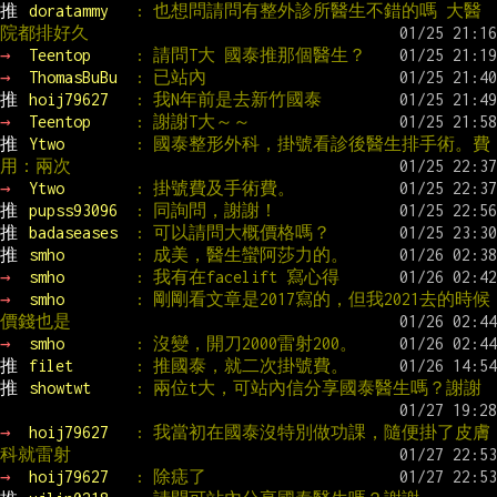
推 
doratammy   
: 也想問請問有整外診所醫生不錯的嗎 大醫
院都排好久
→ 
Teentop     
: 請問T大 國泰推那個醫生？
→ 
ThomasBuBu  
: 已站內
推 
hoij79627   
: 我N年前是去新竹國泰
→ 
Teentop     
: 謝謝T大～～
推 
Ytwo        
: 國泰整形外科，掛號看診後醫生排手術。費
用：兩次
→ 
Ytwo        
: 掛號費及手術費。
推 
pupss93096  
: 同詢問，謝謝！
推 
badaseases  
: 可以請問大概價格嗎？
推 
smho        
: 成美，醫生蠻阿莎力的。
→ 
smho        
: 我有在facelift 寫心得
→ 
smho        
: 剛剛看文章是2017寫的，但我2021去的時候
價錢也是
→ 
smho        
: 沒變，開刀2000雷射200。
推 
filet       
: 推國泰，就二次掛號費。
推 
showtwt     
: 兩位t大，可站內信分享國泰醫生嗎？謝謝
→ 
hoij79627   
: 我當初在國泰沒特別做功課，隨便掛了皮膚
科就雷射
→ 
hoij79627   
: 除痣了