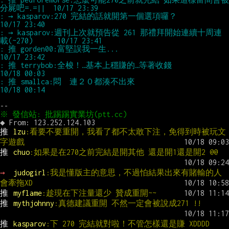
: → kasparov:270 完結的話就開第一個選項囉？                         
: → kasparov:週刊上次就預告從 261 那禮拜開始連續十周連
: 推 gorden00:富堅誤我一生...                                        
: 推 terrybob:全梭！…基本上穩賺的…等著收錢                         
: 推 smallca:悶　連２０都湊不出來                                    
推 
lzu
:看要不要重開，我看了都不太敢下注，免得到時被玩文
字遊戲
推 
chuo
:如果是在270之前完結是開其他 還是開1還是開2 @@
→ 
judogirl
:我是懂版主的意思，不過怕結果出來有賭輸的人
會牽拖XD
推 
myflame
:趁現在下注量還少 贊成重開~~
推 
mythjohnny
:真德建議重開 不然一定會被說成271 !!
推 
kasparov
:下 270 完結就對啦！不管怎樣還是賺 XDDDD