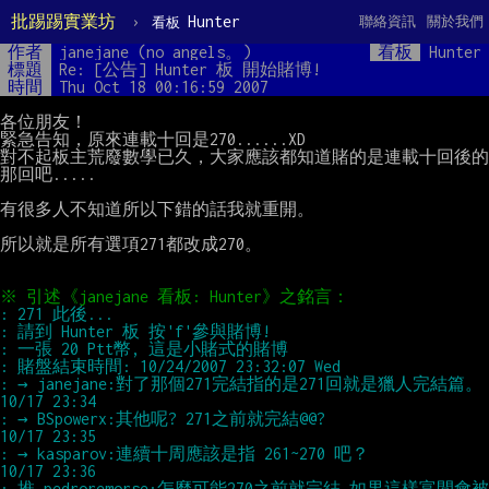
批踢踢實業坊
›
Hunter
聯絡資訊
關於我們
看板
作者
janejane (no angels。)
看板
Hunter
標題
Re: [公告] Hunter 板 開始賭博!
時間
Thu Oct 18 00:16:59 2007
各位朋友！

緊急告知，原來連載十回是270......XD

對不起板主荒廢數學已久，大家應該都知道賭的是連載十回後的
那回吧.....

有很多人不知道所以下錯的話我就重開。

所以就是所有選項271都改成270。

: → janejane:對了那個271完結指的是271回就是獵人完結篇。             
: → BSpowerx:其他呢? 271之前就完結@@?                               
: → kasparov:連續十周應該是指 261~270 吧？                          
: 推 pedroremorse:怎麼可能270之前就完結 如果這樣富間會被