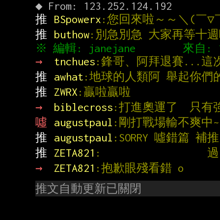
推 
BSpowerx
:您回來啦～～＼(￣▽
推 
buthow
:別急別急 大家再等十
→ 
tnchues
:鋒哥、阿拜退賽...這次
推 
awhat
:地球的人類阿 舉起你們
推 
ZWRX
:贏啦贏啦
→ 
biblecross
:打進奧運了  只有
噓 
augustpaul
:剛打戰場輸不爽中~
推 
augustpaul
:SORRY 噓錯篇 補
推 
ZETA821
:               
→ 
ZETA821
:抱歉眼殘看錯 o
推文自動更新已關閉