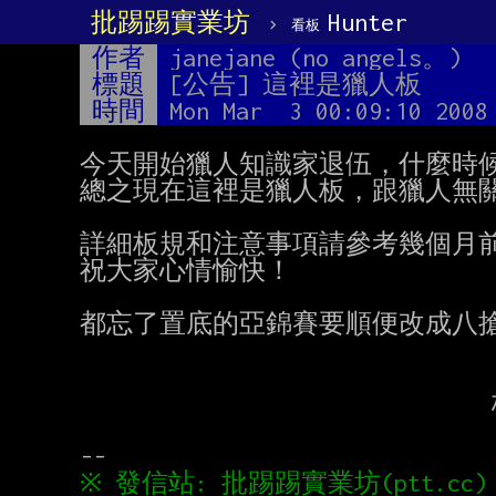
批踢踢實業坊
›
Hunter
看板
作者
janejane (no angels。)
標題
[公告] 這裡是獵人板
時間
Mon Mar  3 00:09:10 2008
今天開始獵人知識家退伍，什麼時候
總之現在這裡是獵人板，跟獵人無關
詳細板規和注意事項請參考幾個月前
祝大家心情愉快！

都忘了置底的亞錦賽要順便改成八搶三！
                               板工janejane
