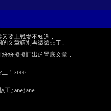
又要上戰場不知道，

的文章請別再繼續po了。

紛紛擾擾訂出的置底文章，

XDDD
