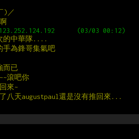
￣)／
週啊
的中華隊....
的手為鋒哥集氣吧
強而已
~~滾吧你
推回來~
   過了八天augustpaul還是沒有推回來...