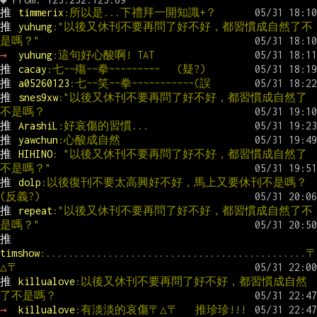
推 
timmerix
:所以是...下禮拜一開知識+？
推 
yuhung
:"以後又休刊不要再問了好不好，都習慣成自然了不
是嗎？"
→ 
yuhung
:這句好心酸啊! TAT
推 
cacay
:七~~殤~~拳~~~~~~~~~   (疑?)
推 
a05260123
:七~~笑~~拳~~~~~~~~~~~(誤
推 
snes9xw
:"以後又休刊不要再問了好不好，都習慣成自然了
不是嗎？
推 
ArashiL
:好哀傷的習慣...
推 
yawchun
:心酸成自然
推 
HIHINO
: "以後又休刊不要再問了好不好，都習慣成自然了
不是嗎？"
推 
dolp
:以後復刊不要太高興好不好，馬上又要休刊不是嗎？ 
(反義?)
推 
repeat
:"以後又休刊不要再問了好不好，都習慣成自然了不
是嗎？"
推 
timshow
:..............................................〒
△〒
推 
killualove
:以後又休刊不要再問了好不好，都習慣成自然
了不是嗎？
→ 
killualove
:有淡淡的哀傷〒△〒   推珍珍!!!