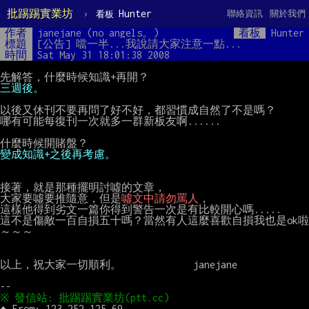
批踢踢實業坊
›
Hunter
聯絡資訊
關於我們
看板
作者
janejane (no angels。)
看板
Hunter
標題
[公告] 噹一半...我說請大家注意一點...
時間
Sat May 31 18:01:38 2008
三週後。
以後又休刊不要再問了好不好，都習慣成自然了不是嗎？

哪有可能每復刊一次就多一群新板友啊......

變成知識+之後再考慮。
接著，就是那種擺明討噓的文章，

大家要噓要推隨意，但是
噓文中請勿罵人
，

這樣他得到劣文一篇你得到警告一次是有比較開心嗎.....

這不是傷敵一百自損五十嗎？當然有人這麼喜歡自損我也是ok啦
～～～

以上，祝大家一切順利。             janejane
