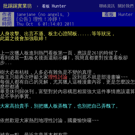
批踢踢實業坊
›
Hunter
聯絡資訊
關於我們
看板
作者
janejane (no angels。)
看板
Hunter
標題
[公告] 理性！冷靜！
時間
Thu Oct  6 01:14:03 2011
此篇之後會加強取締！
上一次獵人板進到熱門看板第一頁，應該是261的時候了，

看到凌晨一點板名後面還顯示
爆!
，我簡直都要對按進看板卻
步...

樹大必有枯枝，人多必有雜魚是不變的真理，

板主只能再次呼籲大家
理性討論
，說到底不就是部漫畫嘛~~~

每個人都有自己的見解，尤其獵人這種漫畫內容，更是怎麼說怎
麼想都通，

畢竟休刊歸休刊，富堅對於內容構思相當強大這件事情應該還算
是不爭的事實。

大家高抬貴手，別把獵人板弄醜了，也別把自己弄醜了。
依然歡迎大家熱烈地理性討論，國慶愉快囉~~~

補充一點，最近文章基本都有雷，
