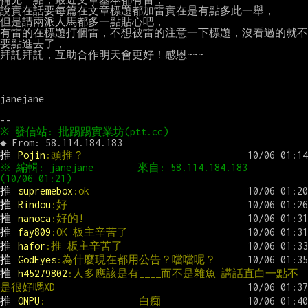
說實在話要每篇在文章標題都加雷實在是有點多此一舉，

但是請兩派人馬都多一點貼心吧，

有雷的在標題打個雷，不想被雷的注意一下標題，沒看過的就不
要點進去了，

拜託拜託，互助合作明天會更好！感恩~~~

janejane

推 
Pojin
:頭推？
※ 編輯: janejane        來自: 58.114.184.183       
推 
supremebox
:ok
推 
Rindou
:好
推 
nanoca
:好的!
推 
fay809
:OK 板主辛苦了
推 
hafor
:推 板主辛苦了
推 
GodEyes
:為什麼現在都用公告？噹噹呢？
推 
h45279802
:人多應該是有____而不是雜魚 講話直白一點不
是很好嗎XD
推 
ONPU
:　　　　　　　　 白痴