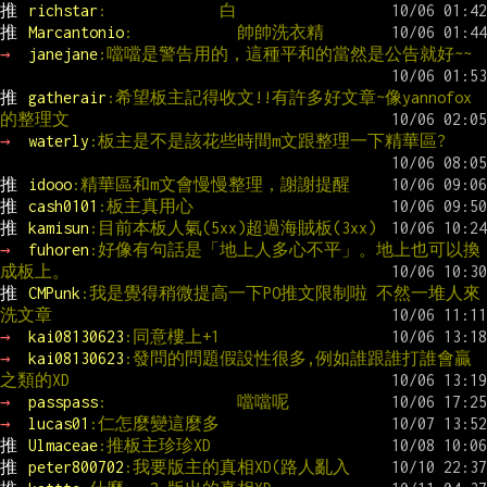
推 
richstar
:             白
推 
Marcantonio
:            帥帥洗衣精
→ 
janejane
:噹噹是警告用的，這種平和的當然是公告就好~~
推 
gatherair
:希望板主記得收文!!有許多好文章~像yannofox
的整理文
→ 
waterly
:板主是不是該花些時間m文跟整理一下精華區?
推 
idooo
:精華區和m文會慢慢整理，謝謝提醒
推 
cash0101
:板主真用心
推 
kamisun
:目前本板人氣(5xx)超過海賊板(3xx)
→ 
fuhoren
:好像有句話是「地上人多心不平」。地上也可以換
成板上。
推 
CMPunk
:我是覺得稍微提高一下PO推文限制啦 不然一堆人來
洗文章
→ 
kai08130623
:同意樓上+1
→ 
kai08130623
:發問的問題假設性很多,例如誰跟誰打誰會贏
之類的XD
→ 
passpass
:               噹噹呢
→ 
lucas01
:仁怎麼變這麼多
推 
Ulmaceae
:推板主珍珍XD
推 
peter800702
:我要版主的真相XD(路人亂入