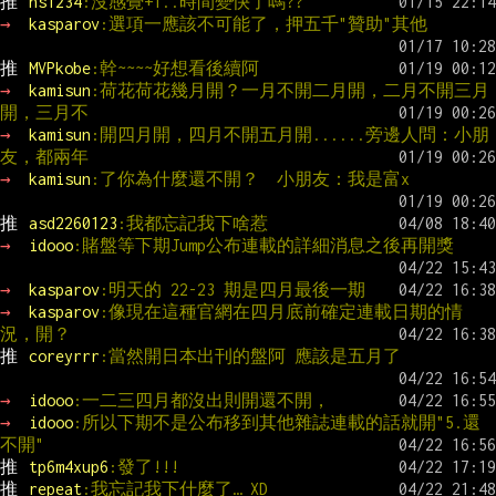
推 
ns1234
:沒感覺+1..時間變快了嗎??
→ 
kasparov
:選項一應該不可能了，押五千"贊助"其他
推 
MVPkobe
:幹~~~~好想看後續阿
→ 
kamisun
:荷花荷花幾月開？一月不開二月開，二月不開三月
開，三月不
→ 
kamisun
:開四月開，四月不開五月開......旁邊人問：小朋
友，都兩年
→ 
kamisun
:了你為什麼還不開？  小朋友：我是富x
推 
asd2260123
:我都忘記我下啥惹
→ 
idooo
:賭盤等下期Jump公布連載的詳細消息之後再開獎
→ 
kasparov
:明天的 22-23 期是四月最後一期
→ 
kasparov
:像現在這種官網在四月底前確定連載日期的情
況，開？
推 
coreyrrr
:當然開日本出刊的盤阿 應該是五月了
→ 
idooo
:一二三四月都沒出則開還不開，
→ 
idooo
:所以下期不是公布移到其他雜誌連載的話就開"5.還
不開"
推 
tp6m4xup6
:發了!!!
推 
repeat
:我忘記我下什麼了… XD