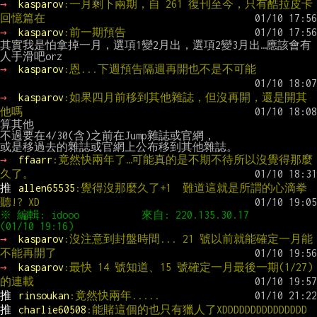
→ 
kasparov
:一月剩下兩期，自 261 復刊至今，只有酷拉皮卡
回憶篇在
→ 
kasparov
:前一期預告
其實我是怕拿掉一月，選項1變2月出，選項2變3月出…應該會有
→ 
kasparov
:恩...下週預告隔週再開也不是不可能
→ 
kasparov
:如果四月前移到其他雜誌，但沒再開，還是開其
他嗎
算其他

不過要在4/30(含)之前在Jump雜誌或官網，

→ 
ffaarr
:竟然快兩年了…可能真的是不期不待所以沒覺得那麼
久了。
推 
allen65535
:覺得沒那麼久了+1  難道這就是所謂的心滴拳
聽!? XD
※ 編輯: idooo           來自: 220.135.30.17        
→ 
kasparov
:沒注意到封盤時間... 21 號以前就能確定一月能
不能再開了
→ 
kasparov
:最快 14 號知道、15 號確定一月最後一期(1/27)
的連載
推 
rinsoukan
:竟然快兩年.....
推 
charlie60508
:能賭這個的也只有獵人了XDDDDDDDDDDDDDDD