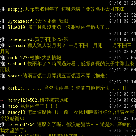
推 
aappjj
:Jump都45週年了 這種老牌子要改名不太可能XD
推 
uytqazescf
:K大下哪個 我跟!
推 
Blue310
:賭三月跟沒開XD  沒想到兩年過去了...
推 
ianencored
:買了不開2250張
推 
kamisun
:獵人獵人幾月開？ 一月不開二月開  二月不開三
月開
推 
omik1222
:根據K大的情報…
推 
sanband
:快兩年了？時間過好看，感覺會長的兒子才剛出來
而以
推 
sorax
:賭兩百張二月開跟五百張還不開 (拖走)
推 
kerbi
:.........竟然快兩年!? 時間有過這麼快....|||
→ 
henry1234562
:梅花梅花嗎XD
推 
naio
:竟然兩年了！！！
推 
stacy18
:怎麼這麼快!!!! 前一次休刊時覺得好久,但這次完
全沒感覺XD
推 
iamwind7954
:這麼久了喔..都沒感覺欸= = 還是261磨練的
我太堅強了?