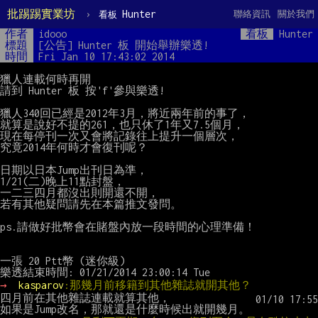
批踢踢實業坊
›
Hunter
聯絡資訊
關於我們
看板
作者
idooo
看板
Hunter
標題
[公告] Hunter 板 開始舉辦樂透!
時間
Fri Jan 10 17:43:02 2014
獵人連載何時再開

請到 Hunter 板 按'f'參與樂透!

獵人340回已經是2012年3月，將近兩年前的事了，

就算是說好不提的261，也只休了1年又7.5個月，

現在每停刊一次又會將記錄往上提升一個層次，

究竟2014年何時才會復刊呢？

日期以日本Jump出刊日為準，

1/21(二)晚上11點封盤，

一二三四月都沒出則開還不開，

若有其他疑問請先在本篇推文發問。

ps.請做好批幣會在賭盤內放一段時間的心理準備！

一張 20 Ptt幣 (迷你級)

→ 
kasparov
:那幾月前移籍到其他雜誌就開其他？
四月前在其他雜誌連載就算其他，
