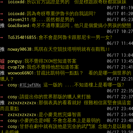
→ 
ioioxdd
:所以官方認證是男的  但是標題跟奇枒都當妹妹
→ 
ioioxdd
:因為奇枒尊重伊魯卡的自我認同?
→ 
steven211
:慘....居然都是男的
推 
GoalBased
:奇牙不適尊重認同，他只是個愛搞小男孩的變態
→ 
ToS354016855
:會不會是阿魯卡跟那尼卡一男一女?
推 
noway90638
:馬琪在天空競技塔明明就有在觀戰!!
噓 
ponguy
:我不覺得ZKOW想知道答案
噓 
cvop720
:我也不覺得他想知道答案
推 
woowoo66NO1
:甘疏比凱特弱一點點？  看的是哪一個世界的
獵人？
→ 
cosy
:
#1Ejwf6Nx
 這一版的 ....不知道樓上是看哪一版?
→ 
cosy
:請提出你的世界那版的獵人來打臉
推 
zxzxzxzxzxzx
:那個表真的看看就好 很難相信富堅會搞這套 
而且重點
→ 
zxzxzxzxzxzx
:是小麥竟然完爆智喜
→ 
cosy
:小麥的念是0喔 不會念基本上是最弱的
→ 
cosy
:甘舒在劇中就有說他是完全的武鬥派 念能力是以殺傷
人去鍛練