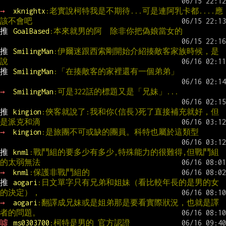
→ 
xknightx
:老實說柯特我是不期待...可是連阿乳卡都....應
該不會吧
推 
GoalBased
:本來就男的阿  除非你把偽娘當女的
推 
SmilingMan
:伊爾迷跟西索剛開始介紹揍敵客家族時候，是
說
推 
SmilingMan
:「在揍敵客的家裡還有一個弟弟」
→ 
SmilingMan
:可是322話的標題又是「兄妹」...
推 
kingion
:俠客就說了:我和你(信長)死了直接補充就好，但
是派克和滴
→ 
kingion
:是旅團不可或缺的團員。科特也屬於這類型
推 
knml
:戰鬥組的要多少有多少,特殊能力的很難得,但戰鬥組
的太弱無法
→ 
knml
:保護非戰鬥組的
推 
aogari
:日文單字只有兄弟和姐妹（看比較年長的是男的女
的決定），
→ 
aogari
:翻譯成兄妹或是姐弟那是要看實際狀況，也就是譯
者的問題。
噓 
ms0303700
:柯特是男的 官方認證