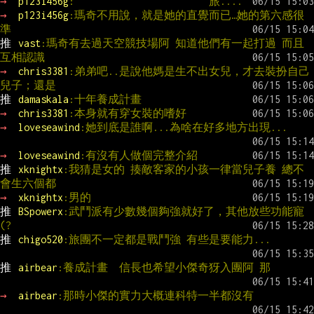
→ 
p123i456g
:                        旅....
→ 
p123i456g
:瑪奇不用說，就是她的直覺而已…她的第六感很
準
推 
vast
:瑪奇有去過天空競技場阿 知道他們有一起打過 而且
互相認識
→ 
chris3381
:弟弟吧..是說他媽是生不出女兒，才去裝扮自己
兒子；還是
推 
damaskala
:十年養成計畫
→ 
chris3381
:本身就有穿女裝的嗜好
→ 
loveseawind
:她到底是誰啊...為啥在好多地方出現...
→ 
loveseawind
:有沒有人做個完整介紹
推 
xknightx
:我猜是女的 揍敵客家的小孩一律當兒子養 總不
會生六個都
→ 
xknightx
:男的
推 
BSpowerx
:武鬥派有少數幾個夠強就好了，其他放些功能寵
(?
推 
chigo520
:旅團不一定都是戰鬥強 有些是要能力...
推 
airbear
:養成計畫  信長也希望小傑奇犽入團阿 那
→ 
airbear
:那時小傑的實力大概連科特一半都沒有