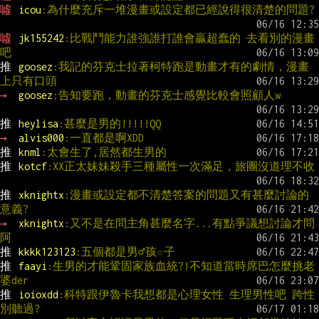
噓 
icou
:為什麼充斥一堆漫畫或設定都已經說得很清楚的問題?
噓 
jk155242
:比戰鬥能力誰強誰打誰會贏超蠢的 去看別的漫畫
吧
推 
goosez
:我記的芬克士拉著柯特跑是動畫才有的劇情，漫畫
上只有口頭
→ 
goosez
:告知要跑，動畫的芬克士感覺比較會照顧人w
推 
heylisa
:甚麼是男的!!!!!QQ
→ 
alvis000
:一直都是啊XDD
推 
knml
:太會生了,居然都生男的
推 
kotcf
:XX正太妹妹殺手三種屬性一次滿足，旅團沒道理不收
推 
xknightx
:漫畫或設定都不清楚答案的問題又有甚麼討論的
意義?
→ 
xknightx
:又不是在問主角甚麼名字...有點爭議想討論才問
阿
推 
kkkk123123
:五個都是男♂孩☆子
推 
faayi
:生男的才能鞏固家族血統?!不知道當時席巴怎麼挑老
婆der
推 
ioioxdd
:科特跟伊魯卡我想都是心理女性 生理男性吧 跨性
別聽過?