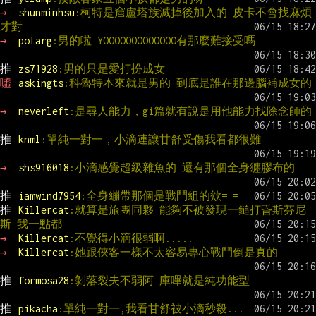
→ 
shunminhsu
:柯特是窟盧塔族滅掉後加入的 皮卡不會找麻煩
才對
→ 
polarg
:男的啦 YOOOOOOOOOOOOO有那麼難接受嗎
推 
zs71928
:男的只是愛打扮成女
噓 
askingts
:科魯特本來就是男的 到底是誰在那邊腦補成女的
→ 
neverleft
:是尋人能力，gi篇就有說是用他能力找除念師的
推 
knml
:單純一對一，小滴連讓甘舒受傷我看都很難
→ 
shs916018
:小滴感覺超級雜魚的 還有那個全身纏膠布的
推 
iamwind7954
:全身繃帶那個是戰鬥組的欸= =
推 
Killercat
:就算是旅團同夥 能夠不被發現一鎚打昏斯芬尼
斯 我一點都
→ 
Killercat
:不覺得小滴很弱啊.....
→ 
Killercat
:她跟俠客一樣不太容易專心戰鬥倒是真的
推 
formosa28
:剝落裂夫不弱阿 庫嗶就是純功能型
推 
pikacha
:單純一對一,我看甘舒被小滴秒殺...