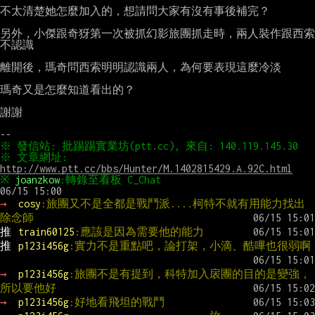
不太清楚她怎麼加入的，想請問大家有沒有事後補完？

另外，小傑跟奇犽第一次被抓幻影旅團抓走時，兩人裝作跟西索
不認識

離開後，瑪奇問西索明明認識兩人，為何要表現這麼冷淡

瑪奇又是怎麼知道看出的？

謝謝

※ 文章網址: 
http://www.ptt.cc/bbs/Hunter/M.1402815429.A.92C.html
※ 
joanzkow
:轉錄至看板 C_Chat
→ 
cosy
:旅團又不是全都是戰鬥派....柯特不就有用能力找出
除念師
推 
train60125
:應該是因為需要他的能力
推 
p123i456g
:實力不是重點吧，論打架，小滴、酷嗶也很弱啊
→ 
p123i456g
:旅團不是有提到，科特加入扆團的目的是變強，
所以要他好
→ 
p123i456g
:好地看飛坦的戰鬥