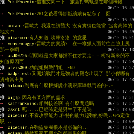
推 
YukiPhoenix
:借推文問一下  旅團打螞蟻是在哪個橋段
→ 
YukiPhoenix
:261之後看得斷斷續續有點忘了  囧
→ 
aoiaoi
:雷歐力 我還在讀醫大 沒有實績也能當 協會高幹的
地支??
推 
picaroon
:有人知道 咦庫洛洛 的意思
→ 
venvendoggy
:雷歐力的實績?  在一堆獵人面前往金臉上尻
那一拳啊
→ 
asd00726
:明明就是大家都擋不住才要走= = 柯特新來的不
知道原因而
推 
alvis000
:功能組與戰鬥組  END
→ 
badpriest
:又開始戰鬥才是強者的觀念出現了 那小傑哪有
資格當主角
推 
hitoma
:到底有什麼根據說小滴跟庫嗶戰鬥差的=.=
推 
big1p
:因為有某方面的需求
→ 
kaifrankwind
:相對較差啊 有什麼問題嗎
推 
zskrt
:呃.....已經確定是男生了不是嗎
推 
oicecnir
:不看攻擊能力,科特的能力超強的好嗎..GPS定位
哎...
→ 
oicecnir
:在強盜集團根本是必備的...
推 
yclamp
:揍敵客家五個小孩都是男的呀