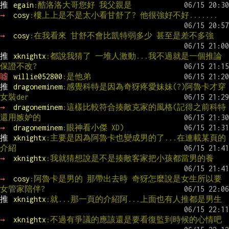
推 
egain
:酷洛洛大哥您好 我父親是
→ 
cosy
:樓上上是不是太小看甘舒了? 他很強好不好.......
→ 
cosy
:在我看來 甘舒不會比凱特弱多少 甚至是差不多強
推 
xknightx
:都說我猜了 一堆人激動...我不過就是一個推論 
保證不改?
噓 
willie052800
:是他弟
推 
dragoneminem
:感覺科特是因為奇犽疼愛妹妹(?)阿魯卡才穿
女裝der
→ 
dragoneminem
:這樣比較符合揍敵克家的風格(記得之前科特
還用嫉妒的
→ 
dragoneminem
:眼神看小傑 XD)
推 
xknightx
:主要是因為阿魯卡也變成男的了...在連載某頁的
介紹
→ 
xknightx
:我就猜想說是不是揍敵客家把小孩都當男的養
→ 
cosy
:阿魯卡是男的 那帶出去時 奇犽怎麼說是女生所以要
女管家陪伴?
推 
xknightx
:就...那一頁的介紹阿...上面也有人推都是男生
→ 
xknightx
:不過有爭議的應該還是要看復監到時候的心情吧