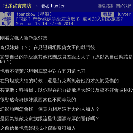
批踢踢實業坊
›
Hunter
聯絡資訊
關於我們
看板
作者
joanzkow (星浪)
看板
Hunter
標題
[問題] 奇犽妹妹等級差這麼多 還可加入幻影旅團?
時間
Sun Jun 15 14:57:06 2014
剛看完獵人新TV版97集

奇犽妹妹（？）在見證飛坦跟偽女王的戰鬥後

驚覺自己的等級跟其他旅團成員差距太大了（原以為自己應該是
NO.2）

也看不清楚飛坦到底擊中對方五刀還七刀

在飛坦放大絕的時候，還是芬克斯抓著她跑才免於受傷的

芬克斯：科特爾，以你現在能力被飛坦大絕波及搞不好會被秒殺

很顯然奇犽妹妹跟西索也不同等級的

幻影旅團怎會找一個實力相差這麼大的人加入？

是因為揍敵克家族跟流星街淵源深厚的關係嗎？

之前信長也曾經想找小傑跟奇犽加入
