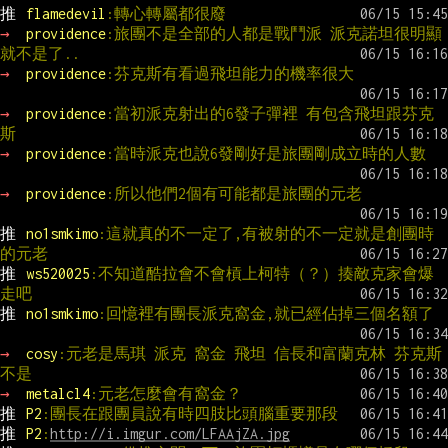
推 
flamedevil
:轉心轉屬都很廢
→ 
providence
:旅團不是全部的人都是戰鬥派 派克諾坦很明顯
就不是了..
→ 
providence
:芬克斯有看過飛坦能力的機率很大
→ 
providence
:當初派克射出的6發子彈裡 有包含飛坦跟芬克
斯
→ 
providence
:當時派克也說6發剛好是旅團剛成立時的人數
→ 
providence
:所以他們2個有可能都是旅團的元老
推 
no1smkimo
:這就真的不一定了,有被射的不一定就是創團時
的元老
推 
ws520025
:不知道酷拉會不會槓上柯特（？）揍敵克家會爆
走吧
推 
no1smkimo
:回憶裡有團長派克窩金,就已經佔掉三個名額了
→ 
cosy
:元老是馬琪 派克 窩金 飛坦 信長和富蘭克林 芬克斯
不是
→ 
metalcl4
:元老怎麼會有窩金？
推 
P2
:團長在跟團員說有時四肢比頭腦重要那段
推 
P2
:
http://i.imgur.com/LFAAjZA.jpg