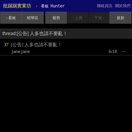
批踢踢實業坊
›
Hunter
聯絡資訊
關於我們
看板
‹ 看板
精華區
最舊
‹ 上頁
下頁 ›
最新
37
[公告] 人多也請不要亂！
janejane
6/18
⋯