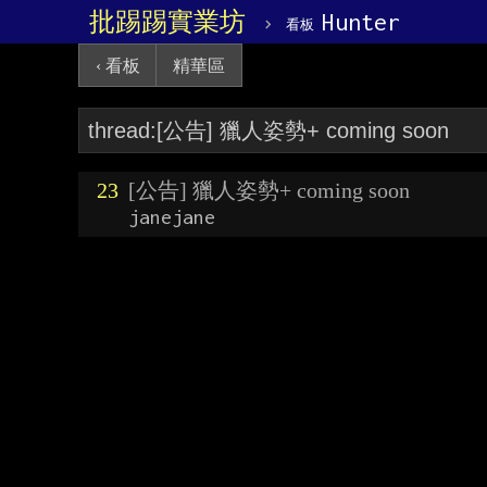
批踢踢實業坊
›
Hunter
看板
‹ 看板
精華區
23
[公告] 獵人姿勢+ coming soon
janejane