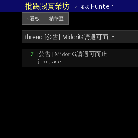
批踢踢實業坊
›
Hunter
看板
‹ 看板
精華區
7
[公告] MidoriG請適可而止
janejane