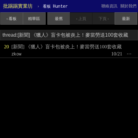
批踢踢實業坊
›
Hunter
聯絡資訊
關於我們
看板
‹ 看板
精華區
最舊
‹ 上頁
下頁 ›
最新
20
[新聞] 《獵人》盲卡包被炎上！麥當勞送100套收藏
zkow
10/21
⋯