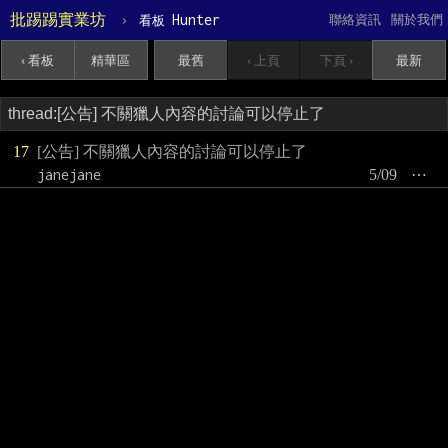
批踢踢實業坊
›
Hunter
聯絡資訊
關於我們
看板
‹ 看板
精華區
最舊
‹ 上頁
下頁 ›
最新
17
[公告] 不關獵人內容的討論可以停止了
janejane
5/09
⋯