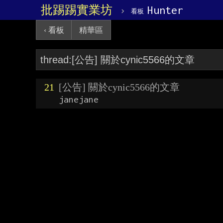
批踢踢實業坊
›
Hunter
看板
‹ 看板
精華區
21
[公告] 關於cynic5566的文章
janejane