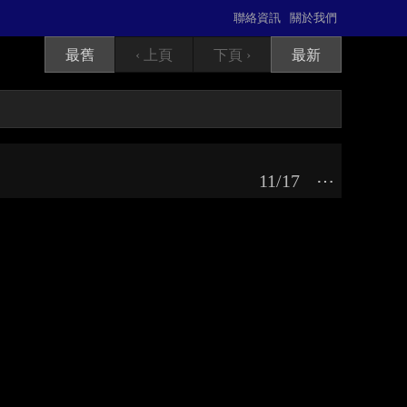
聯絡資訊
關於我們
最舊
‹ 上頁
下頁 ›
最新
11/17
⋯