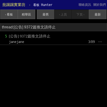
批踢踢實業坊
›
Hunter
聯絡資訊
關於我們
看板
‹ 看板
精華區
最舊
‹ 上頁
下頁 ›
最新
5
[公告] 9372篇推文請停止
janejane
3/09
⋯