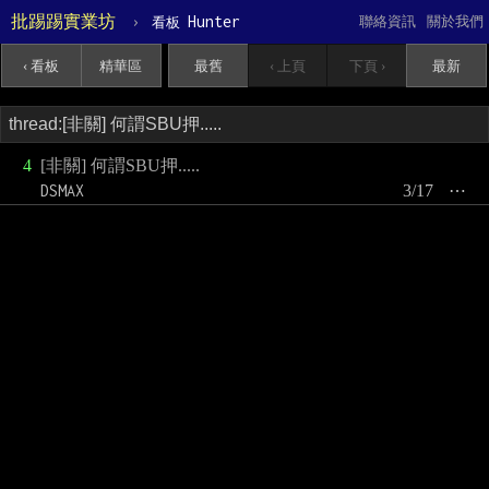
批踢踢實業坊
›
Hunter
聯絡資訊
關於我們
看板
‹ 看板
精華區
最舊
‹ 上頁
下頁 ›
最新
4
[非關] 何謂SBU押.....
DSMAX
3/17
⋯