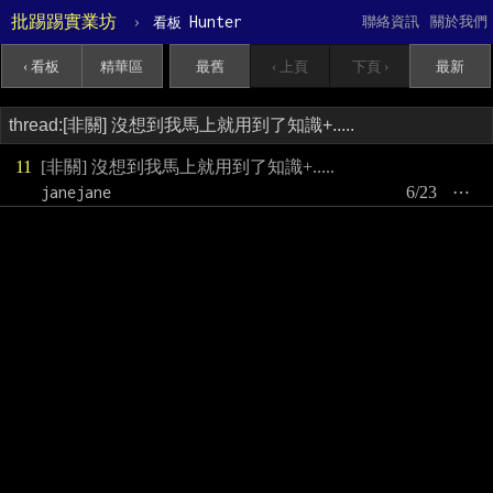
批踢踢實業坊
›
Hunter
聯絡資訊
關於我們
看板
‹ 看板
精華區
最舊
‹ 上頁
下頁 ›
最新
11
[非關] 沒想到我馬上就用到了知識+.....
janejane
6/23
⋯