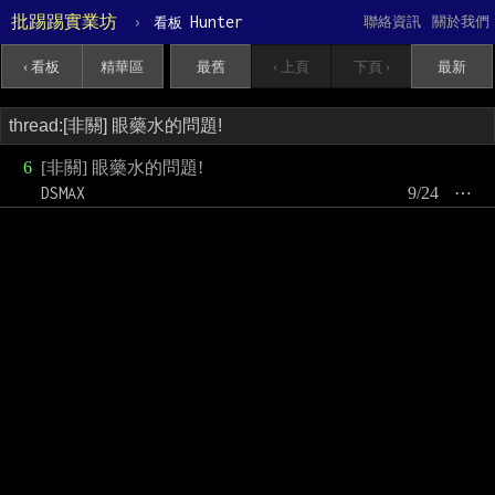
批踢踢實業坊
›
Hunter
聯絡資訊
關於我們
看板
‹ 看板
精華區
最舊
‹ 上頁
下頁 ›
最新
6
[非關] 眼藥水的問題!
DSMAX
9/24
⋯