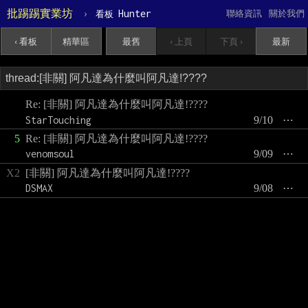
批踢踢實業坊
›
Hunter
聯絡資訊
關於我們
看板
‹ 看板
精華區
最舊
‹ 上頁
下頁 ›
最新
Re: [非關] 阿凡達為什麼叫阿凡達!????
StarTouching
9/10
⋯
5
Re: [非關] 阿凡達為什麼叫阿凡達!????
venomsoul
9/09
⋯
X2
[非關] 阿凡達為什麼叫阿凡達!????
DSMAX
9/08
⋯