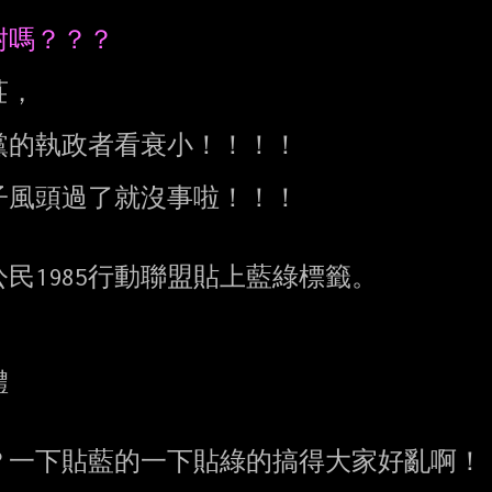
，

的執政者看衰小！！！！

風頭過了就沒事啦！！！

1985行動聯盟貼上藍綠標籤。



一下貼藍的一下貼綠的搞得大家好亂啊！
