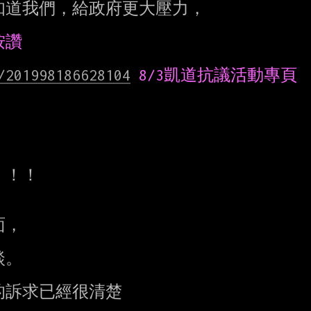
道我們，給政府更大壓力，

/201998186628104
！！

，

。

訴求已經很清楚
