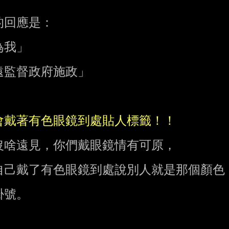
回應是：

我」

監督政府施政」

啥遠見，你們戴眼鏡情有可原，

己戴了有色眼鏡到處說別人就是那個顏色，
號。
