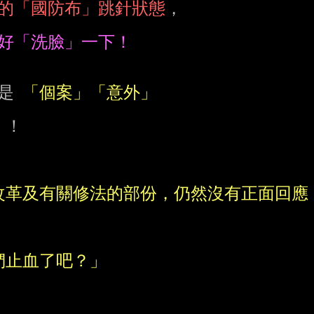
的「國防布」跳針狀態
，

是 
！


