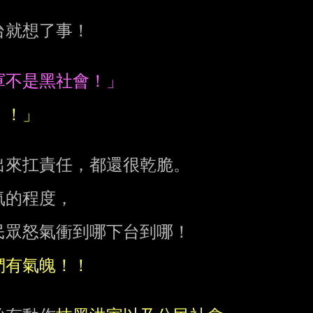
就想了事！

來扛責任，都還很乾脆。

的程度，

眾怒氣衝到哪下台到哪！
