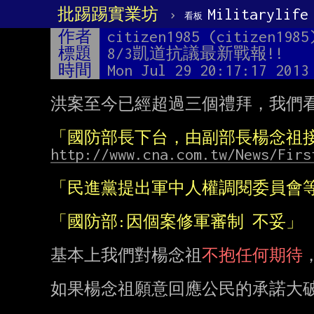
批踢踢實業坊
›
Militarylife
看板
作者
citizen1985 (citizen1985
標題
8/3凱道抗議最新戰報!!
時間
Mon Jul 29 20:17:17 2013
洪案至今已經超過三個禮拜，我們看
「國防部長下台，由副部長楊念祖
http://www.cna.com.tw/News/Firs
「民進黨提出軍中人權調閱委員會
「國防部:因個案修軍審制 不妥」 
基本上我們對楊念祖
不抱任何期待
，
如果楊念祖願意回應公民的承諾大破