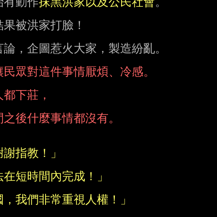
始有動作
抹黑洪家以及公民社會
。

果被洪家打臉！

論，企圖惹火大家，製造紛亂。
