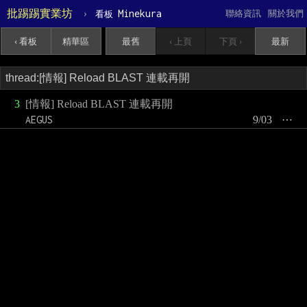
批踢踢實業坊
›
Minekura
聯絡資訊
關於我們
看板
‹ 看板
精華區
最舊
‹ 上頁
下頁 ›
最新
3
[情報] Reload BLAST 連載再開
AEGUS
9/03
⋯