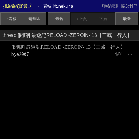
批踢踢實業坊
›
Minekura
聯絡資訊
關於我們
看板
‹ 看板
精華區
最舊
‹ 上頁
下頁 ›
最新
[閒聊] 最遊記RELOAD -ZEROIN- 13【三藏一行人】
bye2007
4/01
⋯