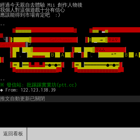
經過今天親自去體驗 Mii 創作人物後

我個人對這個遊戲十分有信心

應該能得到市場肯定吧  :)

--

▆
▄▄▄▄▄                 
▆     ▆
▄▄
▃
▂
▄            
▆
╰▊
▋
Ⅰ
 ▁    
▊       
Gatchaman  
▏ ▕
▋
Ⅱ
 ▁ 
→ 
▊
∵∴∵ 
Gatchaman
▕
▊╯
▕
▋ 
▁
▕
▁  
▊ˍˍˍˍˍˍˍˍ  
▏ ▕
▋ 
▁
▕
▁  
▊
∵∴∴
ˍˍˍˍˍ  
▏
▕
▋ 
█
。
▕
▃▃▃▃  
Ｂ
Ａ
▎
▏ ▕
▋ 
█
。
▕
“”
Ｂ
Ａ
▎
▏
▕
▋
═
▕
══
▄
▄
═●═●═
▎
▏ ▕
▋
═
▕
═══════●═●═
▎
▏
▁
▅▅▅▅▅▅▅▅▅▅▅▅▅
 ▁
▁
▅▅▅▅▅▅▅▅▅▅▅▅▅
 ▁
推文自動更新已關閉
返回看板