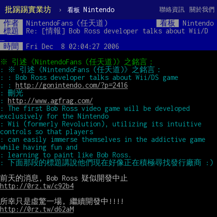
批踢踢實業坊
›
Nintendo
聯絡資訊
關於我們
看板
作者
NintendoFans (任天道)
看板
Nintendo
標題
Re: [情報] Bob Ross developer talks about Wii/D 
…
時間
Fri Dec  8 02:04:27 2006
: : 
http://gonintendo.com/?p=2416
: 
http://www.agfrag.com/
: The first Bob Ross video game will be developed 
: Wii (formerly Revolution), utilizing its intuitive 
: can easily immerse themselves in the addictive game 
http://0rz.tw/c92b4
http://0rz.tw/d62aM