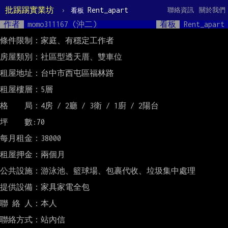
批踢踢實業坊
›
Rent_apart
聯絡資訊
關於我們
看板
作者
momo311167 (沖二)
看板
Rent_apart
條件限制：家庭、有穩定工作者

房屋類別：社區型透天厝、雙車位

租屋地址：台中市西屯區福林路

租屋樓層：5層

格    局：4房 / 2廳 / 3衛 / 1廚 / 2陽台

坪　　數:70

每月租金：38000

租屋押金：兩個月

公共設施：游泳池、籃球場、包裹代收、垃圾集中處理

提供設備：家具家電全包

聯 絡 人：本人

聯絡方式：站內信
