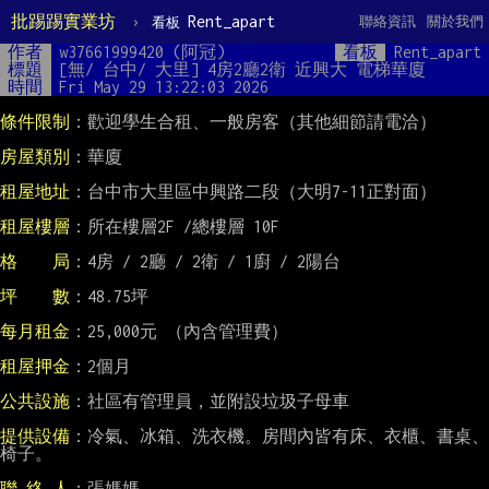
批踢踢實業坊
›
Rent_apart
聯絡資訊
關於我們
看板
作者
w37661999420 (阿冠)
看板
Rent_apart
標題
[無/ 台中/ 大里] 4房2廳2衛 近興大 電梯華廈
時間
Fri May 29 13:22:03 2026
條件限制
：歡迎學生合租、一般房客（其他細節請電洽）

房屋類別
：華廈

租屋地址
：台中市大里區中興路二段（大明7-11正對面）

租屋樓層
：所在樓層2F /總樓層 10F

格    局
：4房 / 2廳 / 2衛 / 1廚 / 2陽台

坪　　數
：48.75坪

每月租金
：25,000元 （內含管理費）

租屋押金
：2個月

公共設施
：社區有管理員，並附設垃圾子母車

提供設備
：冷氣、冰箱、洗衣機。房間內皆有床、衣櫃、書桌、
椅子。

聯 絡 人
：張媽媽
