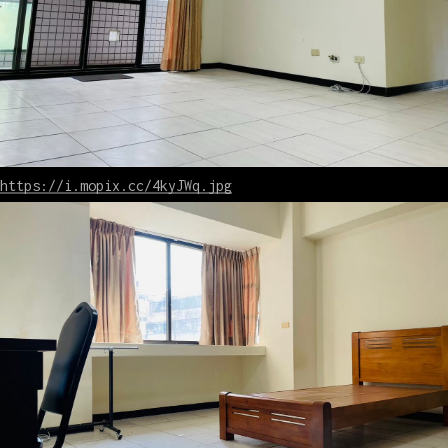
https://i.mopix.cc/4kyJWq.jpg