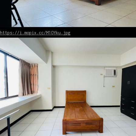
https://i.mopix.cc/M1OYku.jpg