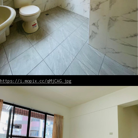
https://i.mopix.cc/qMjCAG.jpg