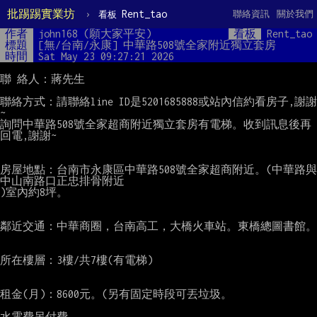
批踢踢實業坊
›
Rent_tao
聯絡資訊
關於我們
看板
作者
john168 (願大家平安)
看板
Rent_tao
標題
[無/台南/永康] 中華路508號全家附近獨立套房
時間
Sat May 23 09:27:21 2026
聯 絡人：蔣先生

聯絡方式：請聯絡line ID是5201685888或站內信約看房子,謝謝
~

詢問中華路508號全家超商附近獨立套房有電梯。收到訊息後再
回電,謝謝~

房屋地點：台南市永康區中華路508號全家超商附近。(中華路與
中山南路口正忠排骨附近

)室內約8坪。

鄰近交通：中華商圈，台南高工，大橋火車站。東橋總圖書館。

所在樓層：3樓/共7樓(有電梯)

租金(月)：8600元。(另有固定時段可丟垃圾。

水電費另付費。
