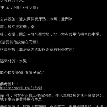
押 金：2個月(可商量）

公共設施：雙人床彈簧床墊，冷氣，雙門冰

箱，獨立洗衣機，桌

椅，衣櫃，固定時段可丟垃圾，地下室有共用汽機車停車場。

(需要其他設備在商量)。

格局坪數：套房室內約8坪(浴室有對外窗戶)

隔間材質：水泥

能否接受寵物:看情況而定

https://mork.ro/3l0y9#
備 註：房客有正職工作識別證。生活單純(房客無不良嗜好)，
地下室有免費共用汽車及

機車停車場，鄰近中華商圈，台南高工，東橋總圖書館，大橋火