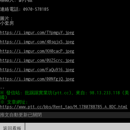
連絡電話: 0970-578185

圖片：

小套房

https://i.imgur.com/TYpmguY.jpeg
https://i.imgur.com/48sqjxS.jpeg
https://i.imgur.com/KH0cacP.jpeg
https://i.imgur.com/0UZScrc.jpeg
https://i.imgur.com/FaQu916.jpeg
https://i.imgur.com/00NfgjQ.jpeg
※ 發信站: 批踢踢實業坊(ptt.cc), 來自: 98.13.233.118 (美
※ 文章網址: 
https://www.ptt.cc/bbs/Rent_tao/M.1780788785.A.8DC.html
推文自動更新已關閉
返回看板