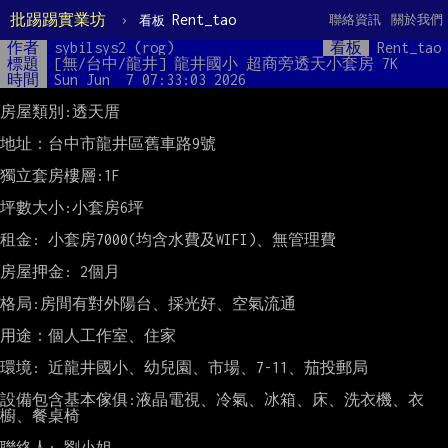
批踢踢實業坊
›
Rent_tao
聯絡資訊
關於我們
看板
作者
sybilsys2 (rog)
看板
Rent_tao
標題
[無/台中/龍井] 龍井國小 超商旁透天小套房 7K 
時間
Sun Jun  7 07:33:03 2026
房屋類別:透天厝

地址：台中市龍井區舊車路9號

獨立套房樓層:1F

坪數大小:小套房6坪

租金: 小套房7000(均含水費及WIFI)、無管理費

房屋押金: 2個月

格局:房間有對外陽台、採光好、空氣流通

用途：個人工作室、住家

環境: 近龍井國小、幼兒園、市場、7-11、茄投郵局

設備包含基本傢俱:液晶電視、冷氣、冰箱、床、洗衣機、衣
櫥、餐桌椅

聯絡人: 劉小姐
