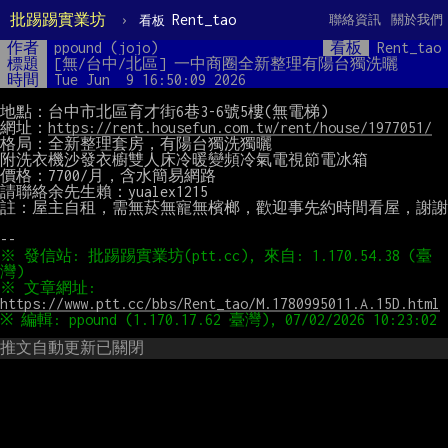
批踢踢實業坊
›
Rent_tao
聯絡資訊
關於我們
看板
作者
ppound (jojo)
看板
Rent_tao
標題
[無/台中/北區] 一中商圈全新整理有陽台獨洗曬
時間
Tue Jun  9 16:50:09 2026
地點：台中市北區育才街6巷3-6號5樓(無電梯)

網址：
https://rent.housefun.com.tw/rent/house/1977051/
格局：全新整理套房，有陽台獨洗獨曬

附洗衣機沙發衣櫥雙人床冷暖變頻冷氣電視節電冰箱

價格：7700/月，含水簡易網路

請聯絡余先生賴：yualex1215

註：屋主自租，需無菸無寵無檳榔，歡迎事先約時間看屋，謝謝

※ 發信站: 批踢踢實業坊(ptt.cc), 來自: 1.170.54.38 (臺
※ 文章網址: 
https://www.ptt.cc/bbs/Rent_tao/M.1780995011.A.15D.html
推文自動更新已關閉