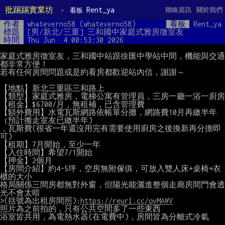
批踢踢實業坊
›
Rent_ya
聯絡資訊
關於我們
看板
作者
whateverno58 (whateverno58)
看板
Rent_ya
標題
[男/新北/三重] 三和國中家庭式雅房徵室友
時間
Thu Jun  4 00:53:30 2026
家庭式雅房徵室友，三和國中站跟徐匯中學站中間，機能與交通
都非常方便！

若有任何房間問題或是約看房都歡迎站內信，謝謝～

【地點】新北三重區三和路上

【類型】家庭式雅房，電梯公寓有管理員，三房一廳一浴一廚房

【租金】$6700/月，無租補，已含管理費

【額外費用】水電瓦斯網路依帳單分攤，網路費10月再繳半年
（預計搬走室友已繳半年)

，瓦斯費(很省一年還沒用完有需要使用廚房之後換新再分擔即
可)

【租期】7月開始，至少一年

【入住時間】希望7/1開始

【押金】2個月

【房間介紹】約4~5坪，空房無附傢俱，可放入雙人床+桌椅+衣
櫃的大小

格局關係三間房都無對外窗，但陽光能灑進整個走廊房間門會透
光不會太暗

>(括號為出租房間照):
https://reurl.cc/ovMAWV
照片為之前拍的，只有公共空間多了一些東西

浴室皆共用，為電熱水器(在電費中)，房間皆為分離式冷氣
