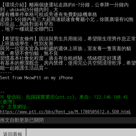
【環境介紹】離兩個捷運站走路約6~7分鐘，公車牌一分鐘內
到，ubike站5分鐘內到，大

樓有機車停車格可租或旁邊有免費劃線機車格

走路3-5分鐘內有三大超商連鎖速食餐廳小北，徐匯廣場有UQ無
印良品，馬路對面有早市

，地下一樓就是全聯門口

【希望室友條件】因須與男生共用衛浴，希望限生理男作息正常
上班族或學生，性別友善

與另一位室友皆為30初歲的週休上班族，室友養一隻害羞的貓
咪，希望不會怕貓，無不良

習慣基本社會化程度，過去有合租經驗，情緒穩定好溝通

有基本的整潔觀念，房內禁煙，使用完公共空間清理乾淨，希望
能一起維護生活品質～

-----

Sent from MeowPtt on my iPhone

※ 發信站: 批踢踢實業坊(ptt.cc), 來自: 122.146.108.45 
※ 文章網址: 
https://www.ptt.cc/bbs/Rent_ya/M.1780505612.A.5D0.html
推文自動更新已關閉
返回看板